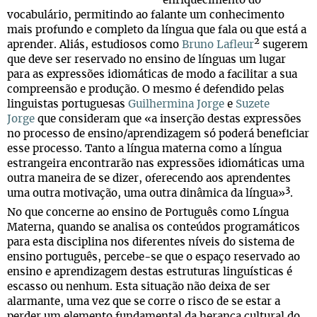
enriquecimento do
vocabulário, permitindo ao falante um conhecimento
mais profundo e completo da língua que fala ou que está a
2
aprender. Aliás, estudiosos como
Bruno Lafleur
sugerem
que deve ser reservado no ensino de línguas um lugar
para as expressões idiomáticas de modo a facilitar a sua
compreensão e produção. O mesmo é defendido pelas
linguistas portuguesas
Guilhermina Jorge
e
Suzete
Jorge
que consideram que «a inserção destas expressões
no processo de ensino/aprendizagem só poderá beneficiar
esse processo. Tanto a língua materna como a língua
estrangeira encontrarão nas expressões idiomáticas uma
outra maneira de se dizer, oferecendo aos aprendentes
3
uma outra motivação, uma outra dinâmica da língua»
.
No que concerne ao ensino de Português como Língua
Materna, quando se analisa os conteúdos programáticos
para esta disciplina nos diferentes níveis do sistema de
ensino português, percebe-se que o espaço reservado ao
ensino e aprendizagem destas estruturas linguísticas é
escasso ou nenhum. Esta situação não deixa de ser
alarmante, uma vez que se corre o risco de se estar a
perder um elemento fundamental da herança cultural do