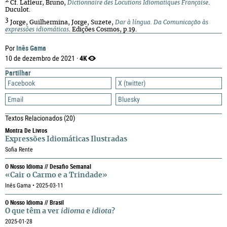
2
Cf. Lafleur, Bruno,
Dictionnaire des Locutions Idiomatiques Française
.
Duculot.
3
Jorge, Guilhermina, Jorge, Suzete,
Dar à língua. Da Comunicação às
expressões idiomáticas
. Edições Cosmos, p.19.
Inês Gama
Por
4K
10 de dezembro de 2021 ·
Partilhar
Facebook
X (twitter)
Email
Bluesky
Textos Relacionados
(20)
Montra De Livros
Expressões Idiomáticas Ilustradas
Sofia Rente
O Nosso Idioma // Desafio Semanal
«Cair o Carmo e a Trindade»
Inês Gama • 2025-03-11
O Nosso Idioma // Brasil
O que têm a ver
idioma
e
idiota
?
2025-01-28