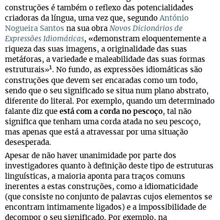
construções é também o reflexo das potencialidades
criadoras da língua, uma vez que, segundo
António
Nogueira Santos
na sua obra
Novos Dicionários de
Expressões Idiomáticas
, «demonstram eloquentemente a
riqueza das suas imagens, a originalidade das suas
metáforas, a variedade e maleabilidade das suas formas
1
estruturais
. No fundo, as expressões idiomáticas são
»
construções que devem ser encaradas como um todo,
sendo que o seu significado se situa num plano abstrato,
diferente do literal. Por exemplo, quando um determinado
falante diz que
está com a corda no pescoço
, tal não
significa que tenham uma corda atada no seu pescoço,
mas apenas que está a atravessar por uma situação
desesperada.
Apesar de não haver unanimidade por parte dos
investigadores quanto à definição deste tipo de estruturas
linguísticas, a maioria aponta para traços comuns
inerentes a estas construções, como a idiomaticidade
(que consiste no conjunto de palavras cujos elementos se
encontram intimamente ligados) e a impossibilidade de
decompor o seu significado. Por exemplo, na