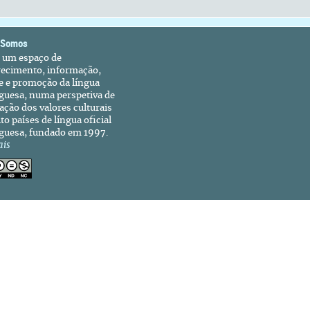
 Somos
é um espaço de
recimento, informação,
e e promoção da língua
guesa, numa perspetiva de
ação dos valores culturais
to países de língua oficial
guesa, fundado em 1997.
ais