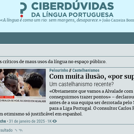
«A língua é como um rio: sem margens, desaparece.»
João Carreira Bo
s críticos de maus usos da língua no espaço público.
Pelourinho
//
Castelhanismos
Com muita ilusão, «por su
Um castelhanismo recente?
«Obviamente que vamos a Alvalade com 
conseguirmos trazer pontos» – declarou
antes de a sua equipa ser derrotada pelo
para a Liga Portugal. O consultor Carlo
m otimismo só justificável em espanhol.
ocha
·
31 de janeiro de 2025
1K
·
esultado