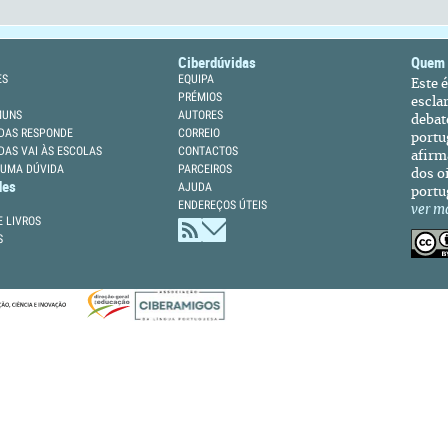
Ciberdúvidas
Quem
ES
EQUIPA
Este 
PRÉMIOS
escla
MUNS
AUTORES
debat
DAS RESPONDE
CORREIO
portu
DAS VAI ÀS ESCOLAS
CONTACTOS
afirm
 UMA DÚVIDA
PARCEIROS
dos oi
des
AJUDA
portu
ENDEREÇOS ÚTEIS
ver m
 LIVROS
S