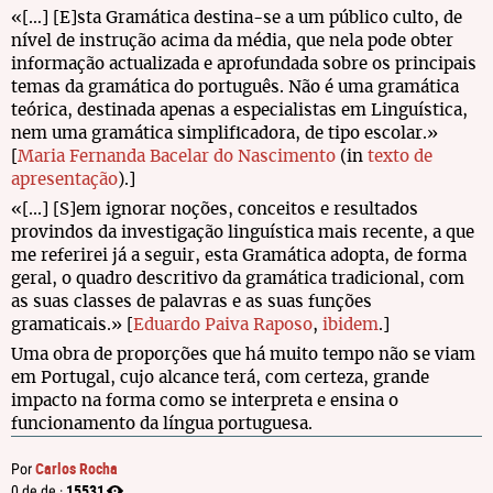
«[…] [E]sta Gramática destina-se a um público culto, de
nível de instrução acima da média, que nela pode obter
informação actualizada e aprofundada sobre os principais
temas da gramática do português. Não é uma gramática
teórica, destinada apenas a especialistas em Linguística,
nem uma gramática simplificadora, de tipo escolar.»
[
Maria Fernanda Bacelar do Nascimento
(in
texto de
apresentação
).]
«[...] [S]em ignorar noções, conceitos e resultados
provindos da investigação linguística mais recente, a que
me referirei já a seguir, esta Gramática adopta, de forma
geral, o quadro descritivo da gramática tradicional, com
as suas classes de palavras e as suas funções
gramaticais.» [
Eduardo Paiva Raposo
,
ibidem
.]
Uma obra de proporções que há muito tempo não se viam
em Portugal, cujo alcance terá, com certeza, grande
impacto na forma como se interpreta e ensina o
funcionamento da língua portuguesa.
Carlos Rocha
Por
15531
0 de de ·