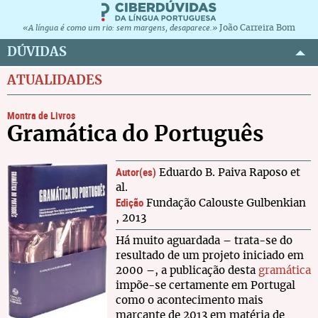
João Carreira Bom
«A língua é como um rio: sem margens, desaparece.»
DÚVIDAS
ATUALIDADES
Montra de Livros
Gramática do Português
Autor(es)
Eduardo B. Paiva Raposo et
al.
Edição
Fundação Calouste Gulbenkian
, 2013
Há muito aguardada – trata-se do
resultado de um projeto iniciado em
2000 –, a publicação desta
gramática
impõe-se certamente em Portugal
como o acontecimento mais
marcante de 2013 em matéria de