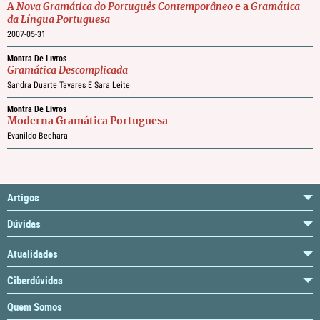
A
Nova Gramática do Português Contemporâneo
e a
Gramática
da Língua Portuguesa
2007-05-31
Montra De Livros
Gramática Descomplicada
Sandra Duarte Tavares E Sara Leite
Montra De Livros
Moderna Gramática Portuguesa
Evanildo Bechara
Artigos
Dúvidas
Atualidades
Ciberdúvidas
Quem Somos