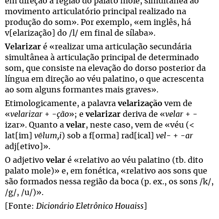
em direção à região do palato mole, simultânea ao
movimento articulatório principal realizado na
produção do som». Por exemplo, «em inglês, há
v[elarização] do /l/ em final de sílaba».
Velarizar
é «realizar uma articulação secundária
simultânea à articulação principal de determinado
som, que consiste na elevação do dorso posterior da
língua em direção ao véu palatino, o que acrescenta
ao som alguns formantes mais graves».
Etimologicamente, a palavra
velarização
vem de
«
velarizar
+ -
ção
»; e
velarizar
deriva de «
velar
+ -
izar». Quanto a
velar
, neste caso, vem de «véu (<
lat[im]
vēlum,i
) sob a f[orma] rad[ical]
vel
- + -
ar
adj[etivo]».
O adjetivo
velar
é «relativo ao véu palatino (tb. dito
palato mole)» e, em fonética, «relativo aos sons que
são formados nessa região da boca (p. ex., os sons /k/,
/g/, /u/)».
[Fonte:
Dicionário Eletrônico Houaiss
]