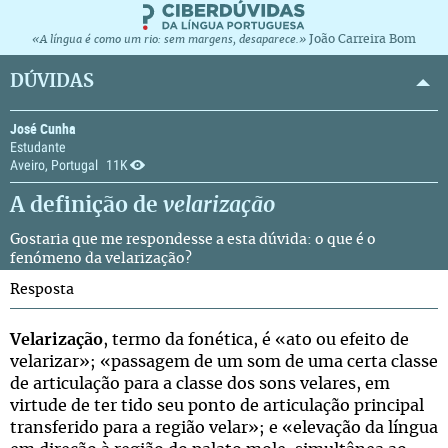
João Carreira Bom
«A língua é como um rio: sem margens, desaparece.»
DÚVIDAS
José Cunha
Estudante
Aveiro, Portugal
11K
A definição de
velarização
Gostaria que me respondesse a esta dúvida: o que é o
fenómeno da velarização?
Resposta
Velarização
, termo da fonética, é «ato ou efeito de
velarizar»; «passagem de um som de uma certa classe
de articulação para a classe dos sons velares, em
virtude de ter tido seu ponto de articulação principal
transferido para a região velar»; e «elevação da língua