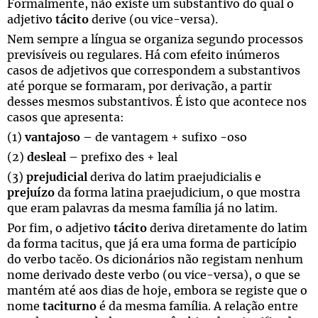
Formalmente, não existe um substantivo do qual o
adjetivo
tácito
derive (ou vice-versa).
Nem sempre a língua se organiza segundo processos
previsíveis ou regulares. Há com efeito inúmeros
casos de adjetivos que correspondem a substantivos
até porque se formaram, por derivação, a partir
desses mesmos substantivos. É isto que acontece nos
casos que apresenta:
(1)
vantajoso
– de vantagem + sufixo -oso
(2)
desleal
– prefixo des + leal
(3)
prejudicial
deriva do latim
praejudicialis
e
prejuízo
da forma latina
praejudicium
, o que mostra
que eram palavras da mesma família já no latim.
Por fim, o adjetivo
tácito
deriva diretamente do latim
da forma
tacitus
, que já era uma forma de particípio
do verbo
tac
ě
o
. Os dicionários não registam nenhum
nome derivado deste verbo (ou vice-versa), o que se
mantém até aos dias de hoje, embora se registe que o
nome
taciturno
é da mesma família. A relação entre