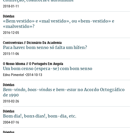
Coinfeção, coautoria e autoimune
2018-01-11
Dúvidas
«Bem vestido» e «mal vestido», ou «bem-vestido» e
«malvestido»?
2016-12-05
Controvérsias // Dicionário Da Academia
Para haver bom senso só falta um hífen?
2015-11-06
O Nosso Idioma // O Português Em Angola
Um bom censo (espera-se) com bom senso
Edno Pimentel •
2014-10-13
Dúvidas
Bem-vindo
,
boas-vindas
e
bem-estar
no Acordo Ortográfico
de 1990
2010-02-26
Dúvidas
Bom dia!, bons dias!, bom-dia, etc.
2004-07-16
Dúvidas