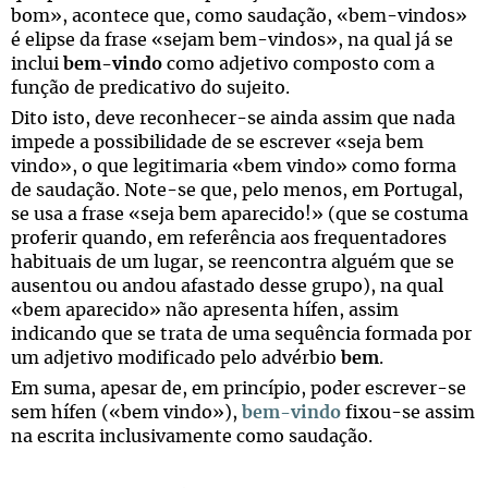
bom», acontece que, como saudação, «bem-vindos»
é elipse da frase «sejam bem-vindos», na qual já se
inclui
bem-vindo
como adjetivo composto com a
função de predicativo do sujeito.
Dito isto, deve reconhecer-se ainda assim que nada
impede a possibilidade de se escrever «seja bem
vindo», o que legitimaria «bem vindo» como forma
de saudação. Note-se que, pelo menos, em Portugal,
se usa a frase «seja bem aparecido!» (que se costuma
proferir quando, em referência aos frequentadores
habituais de um lugar, se reencontra alguém que se
ausentou ou andou afastado desse grupo), na qual
«bem aparecido» não apresenta hífen, assim
indicando que se trata de uma sequência formada por
um adjetivo modificado pelo advérbio
bem
.
Em suma, apesar de, em princípio, poder escrever-se
sem hífen («bem vindo»),
bem-vindo
fixou-se assim
na escrita inclusivamente como saudação.