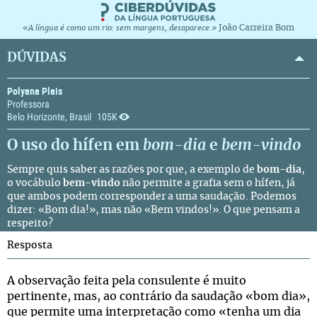
João Carreira Bom
«A língua é como um rio: sem margens, desaparece.»
DÚVIDAS
Polyana Plais
Professora
Belo Horizonte, Brasil
105K
O uso do hífen em
bom-dia
e
bem-vindo
Sempre quis saber as razões por que, a exemplo de
bom-dia
,
o vocábulo
bem-vindo
não permite a grafia sem o hífen, já
que ambos podem corresponder a uma saudação. Podemos
dizer: «Bom dia!», mas não «Bem vindos!». O que pensam a
respeito?
Resposta
A observação feita pela consulente é muito
pertinente, mas, ao contrário da saudação «bom dia»,
que permite uma interpretação como «tenha um dia