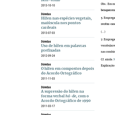
bem-vindo
Obs.: Em m
2013-10-10
benqueren
Dúvidas
Hífen nas espécies vegetais,
5.
Emprega-
maiúscula nos pontos
recém-cas
cardeais
(...)
2013-07-03
7.
Emprega-
Dúvidas
Uso de hífen em palavras
vocabulare
prefixadas
nas combina
2012-09-24
Cf. ainda:
N
Dúvidas
Explicação 
O hífen em compostos depois
do Acordo Ortográfico
2011-11-03
Dúvidas
A supressão do hífen na
forma verbal
há-de
, com o
Acordo Ortográfico de 1990
2011-03-17
Dúvidas