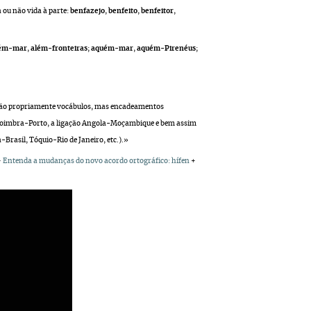
 ou não vida à parte:
benfazejo
,
benfeito
,
benfeitor
,
ém-mar
,
além-fronteiras
;
aquém-mar
,
aquém-Pirenéus
;
 não propriamente vocábulos, mas encadeamentos
a-Coimbra-Porto, a ligação Angola-Moçambique e bem assim
Brasil, Tóquio-Rio de Janeiro, etc.).»
+
Entenda a mudanças do novo acordo ortográfico: hífen
+