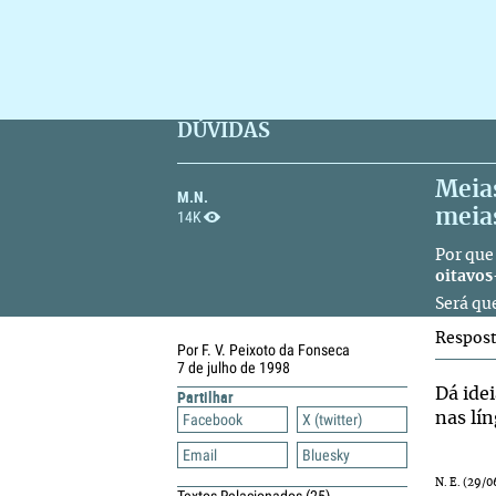
DÚVIDAS
Meias
M.N.
meias
14K
Por que
oitavos
Será qu
Respos
Por F. V. Peixoto da Fonseca
7 de julho de 1998
Dá ide
Partilhar
nas lín
Facebook
X (twitter)
Email
Bluesky
N. E. (29/0