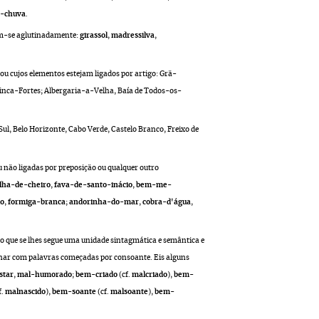
a-chuva
.
fam-se aglutinadamente:
girassol
,
madressilva
,
ou cujos elementos estejam ligados por artigo: Grã-
nca-Fortes; Albergaria-a-Velha, Baía de Todos-os-
l, Belo Horizonte, Cabo Verde, Castelo Branco, Freixo de
 não ligadas por preposição ou qualquer outro
ilha-de-cheiro
,
fava-de-santo-inácio
,
bem-me-
lo
,
formiga-branca
;
andorinha-do-mar
,
cobra-d'água
,
que se lhes segue uma unidade sintagmática e semântica e
tinar com palavras começadas por consoante. Eis alguns
star
,
mal-humorado
;
bem-criado
(cf.
malcriado
),
bem-
f.
malnascido
),
bem-soante
(cf.
malsoante
),
bem-