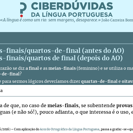
«A língua é como um rio: sem margens, desaparece.»
João Carreira Bo
-finais/quartos-de-final (antes do AO)
-finais/quartos de final (depois do AO)
 razão se diz
a final
e as
meias-finais
(feminino) e se utiliza o m
-de-final
?
e para sermos lógicos deveríamos dizer
quartas-de-final
e
oitav
ta
ia de que, no caso de
meias-finais
, se subentende
provas
guas (e não só!), pouco adianta, o que interessa é o uso, 
6/2016) –
Com aplicação do
Acordo Ortográfico da Língua Portuguesa
, passa a grafar-se «qu