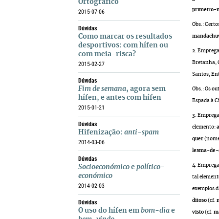
Ortográfico
primeiro-m
2015-07-06
Obs.: Cert
Dúvidas
Como marcar os resultados
mandachu
desportivos: com hífen ou
2.
Emprega-
com meia-risca?
Bretanha, 
2015-02-27
Santos, E
Dúvidas
Fim de semana
, agora sem
Obs.: Os o
hífen, e antes com hífen
Espada à Ci
2015-01-21
3.
Emprega-
Dúvidas
elemento:
Hifenização:
anti-spam
quer
(nome 
2014-03-06
lesma-de-
Dúvidas
4.
Emprega-
Socioeconómico
e
político-
económico
tal elemen
2014-02-03
exemplos da
Dúvidas
ditoso
(cf.
O uso do hífen em
bom-dia
e
visto
(cf.
ma