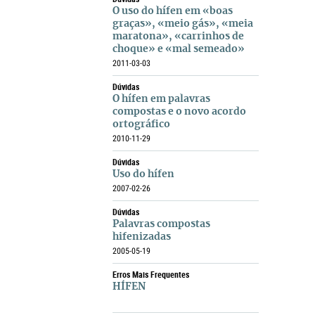
O uso do hífen em «boas
graças», «meio gás», «meia
maratona», «carrinhos de
choque» e «mal semeado»
2011-03-03
Dúvidas
O hífen em palavras
compostas e o novo acordo
ortográfico
2010-11-29
Dúvidas
Uso do hífen
2007-02-26
Dúvidas
Palavras compostas
hifenizadas
2005-05-19
Erros Mais Frequentes
HÍFEN