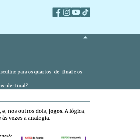
m
asculino para os
quartos-de-final
e os
as-de-final
?
, e, nos outros dois,
jogos
. A lógica,
e às vezes a analogia.
artos de