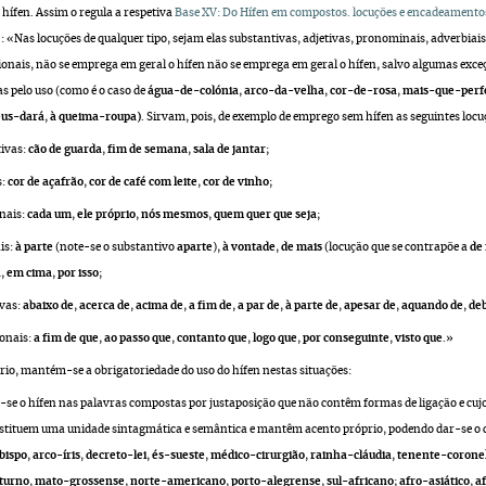
 hífen. Assim o regula a respetiva
Base XV: Do Hífen em compostos. locuções e encadeamento
: «Nas locuções de qualquer tipo, sejam elas substantivas, adjetivas, pronominais, adverbiais
onais, não se emprega em geral o hífen não se emprega em geral o hífen, salvo algumas exceç
s pelo uso (como é o caso de
água-de-colónia
,
arco-da-velha
,
cor-de-rosa
,
mais-que-perf
eus-dará
,
à queima-roupa)
. Sirvam, pois, de exemplo de emprego sem hífen as seguintes locu
tivas:
cão de guarda
,
fim de semana
,
sala de jantar
;
s:
cor de açafrão
,
cor de café com leite
,
cor de vinho
;
nais:
cada um
,
ele próprio
,
nós mesmos
,
quem quer que seja
;
is:
à parte
(note-se o substantivo
aparte
),
à vontade
,
de mais
(locução que se contrapõe a
de
ã
,
em cima
,
por isso
;
ivas:
abaixo de
,
acerca de
,
acima de
,
a fim de
,
a par de
,
à parte de
,
apesar de
,
aquando de
,
deb
ionais:
a fim de que
,
ao passo que
,
contanto que
,
logo que
,
por conseguinte
,
visto que
.»
rio, mantém-se a obrigatoriedade do uso do hífen nestas situações:
se o hífen nas palavras compostas por justaposição que não contêm formas de ligação e cujo
nstituem uma unidade sintagmática e semântica e mantêm acento próprio, podendo dar-se o c
bispo
,
arco-íris
,
decreto-lei
,
és-sueste
,
médico-cirurgião
,
rainha-cláudia
,
tenente-corone
turno
,
mato-grossense
,
norte-americano
,
porto-alegrense
,
sul-africano
;
afro-asiático
,
a