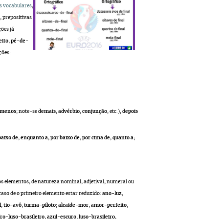
s vocabulares
,
, prepositivas
ões já
eito
,
pé-de-
ções:
 menos
; note-se
demais
,
advérbio
,
conjunção
, etc.),
depois
aixo de
,
enquanto a
,
por baixo de
,
por cima de
,
quanto a
;
s elementos, de natureza nominal, adjetival, numeral ou
aso de o primeiro elemento estar reduzido:
ano-luz
,
l
,
tio-avô
,
turma-piloto
;
alcaide-mor
,
amor-perfeito
,
fro-luso-brasileiro
,
azul-escuro
,
luso-brasileiro
,