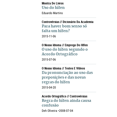
Montra De Livros
Uso do hífen
Eduardo Martins
Controvérsias // Dicionário Da Academia
Para haver bom senso só
falta um hífen?
2015-11-06
O Nosso Idioma // Emprego Do Hífen
O uso do hífen segundo o
Acordo Ortográfico
2015-07-06
O Nosso Idioma // Testes E Vídeos
Da pronunciação ao uso das
preposições e das novas
regras do hífen
2015-04-20
Acordo Ortográfico // Controvérsias
Regra do hífen ainda causa
confusão
Deh Oliveira •
2008-07-04