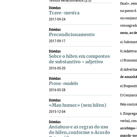
Textos Relacionados
(25)
final», sem
Dúvidas
no ponto 6.
Trave-mestra
ou conjunci
2017-09-24
consagrada
Dúvidas
meia
,
ao d
Precondicionamento
2017-09-17
a) Substan
Dúvidas
b) Adjetiva
Sobre o hífen em compostos
c) Pronomi
de substantivo + adjetivo
2016-05-20
d) Adverbia
de amanh
Dúvidas
Prova-modelo
e) Preposit
2016-03-28
f) Conjunc
Dúvidas
Pelo contrá
«Mau humor» (sem hífen)
2015-12-04
1.
Emprega-
Dúvidas
verbal, co
Antiabuso
e as regras do uso
arcebispo-
do hífen,conforme o Acordo
guarda-no