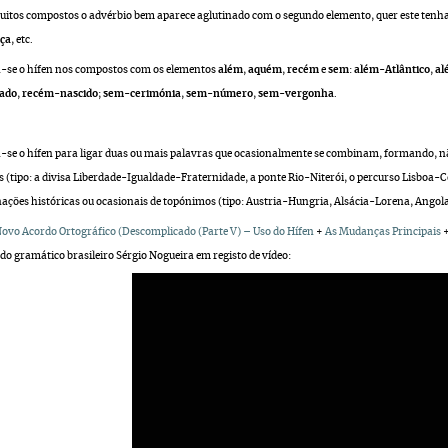
uitos compostos o advérbio bem aparece aglutinado com o segundo elemento, quer este tenha
ça
, etc.
se o hífen nos compostos com os elementos
além
,
aquém
,
recém
e
sem
:
além-Atlântico
,
al
ado
,
recém-nascido
;
sem-cerimónia
,
sem-número
,
sem-vergonha
.
se o hífen para ligar duas ou mais palavras que ocasionalmente se combinam, formando,
s (tipo: a divisa Liberdade-Igualdade-Fraternidade, a ponte Rio-Niterói, o percurso Lisbo
ções históricas ou ocasionais de topónimos (tipo: Austria-Hungria, Alsácia-Lorena, Angola-
ovo Acordo Ortográfico (Descomplicado (Parte V) – Uso do Hífen
+
As Mudanças Principais
do gramático brasileiro Sérgio Nogueira em registo de vídeo: