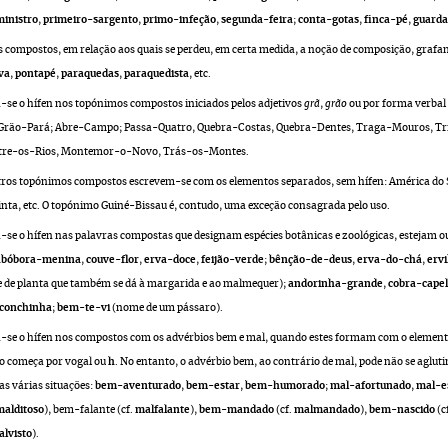
inistro
,
primeiro-sargento
,
primo-infeção
,
segunda-feira
;
conta-gotas
,
finca-pé
,
guard
os compostos, em relação aos quais se perdeu, em certa medida, a noção de composição, gra
va
,
pontapé
,
paraquedas
,
paraquedista
, etc.
se o hífen nos topónimos compostos iniciados pelos adjetivos
grã
,
grão
ou por forma verbal 
Grão-Pará; Abre-Campo; Passa-Quatro, Quebra-Costas, Quebra-Dentes, Traga-Mouros, Tri
ntre-os-Rios, Montemor-o-Novo, Trás-os-Montes.
utros topónimos compostos escrevem-se com os elementos separados, sem hífen: América do Su
nta, etc. O topónimo Guiné-Bissau é, contudo, uma exceção consagrada pelo uso.
se o hífen nas palavras compostas que designam espécies botânicas e zoológicas, estejam ou
abóbora-menina
,
couve-flor
,
erva-doce
,
feijão-verde
;
bênção-de-deus
,
erva-do-chá
,
erv
de planta que também se dá à margarida e ao malmequer);
andorinha-grande
,
cobra-cape
conchinha
;
bem-te-vi
(nome de um pássaro).
se o hífen nos compostos com os advérbios bem e mal, quando estes formam com o elemento 
to começa por vogal ou
h
. No entanto, o advérbio bem, ao contrário de mal, pode não se aglu
s várias situações:
bem-aventurado
,
bem-estar
,
bem-humorado
;
mal-afortunado
,
mal-e
malditoso
), bem-falante (cf.
malfalante
),
bem-mandado
(cf.
malmandado
),
bem-nascido
(c
lvisto
).