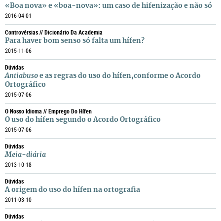
«Boa nova» e «boa-nova»: um caso de hifenização e não só
2016-04-01
Controvérsias // Dicionário Da Academia
Para haver bom senso só falta um hífen?
2015-11-06
Dúvidas
Antiabuso
e as regras do uso do hífen,conforme o Acordo
Ortográfico
2015-07-06
O Nosso Idioma // Emprego Do Hífen
O uso do hífen segundo o Acordo Ortográfico
2015-07-06
Dúvidas
Meia-diária
2013-10-18
Dúvidas
A origem do uso do hífen na ortografia
2011-03-10
Dúvidas