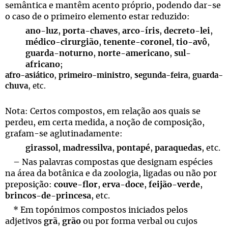
semântica e mantêm acento próprio, podendo dar-se
o caso de o primeiro elemento estar reduzido:
ano-luz
,
porta-chaves
,
arco-íris
,
decreto-lei
,
médico-cirurgião
,
tenente-coronel
,
tio-avô
,
guarda-noturno
,
norte-americano
,
sul-
africano
;
afro-asiático
,
primeiro-ministro
,
segunda-feira
,
guarda-
chuva
, etc.
Nota: Certos compostos, em relação aos quais se
perdeu, em certa medida, a noção de composição,
grafam-se aglutinadamente:
girassol
,
madressilva
,
pontapé
,
paraquedas
, etc.
– Nas palavras compostas que designam espécies
na área da botânica e da zoologia, ligadas ou não por
preposição:
couve-flor
,
erva-doce
,
feijão-verde
,
brincos-de-princesa
, etc.
* Em topónimos compostos iniciados pelos
adjetivos
grã
,
grão
ou por forma verbal ou cujos