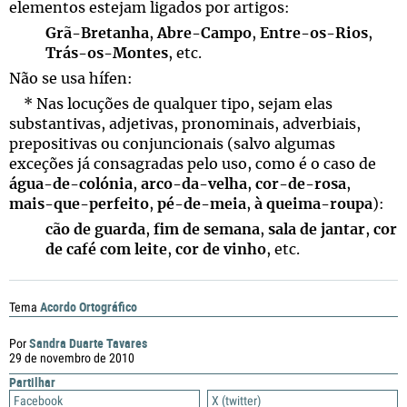
elementos estejam ligados por artigos:
Grã-Bretanha
,
Abre-Campo
,
Entre-os-Rios
,
Trás-os-Montes
, etc.
Não se usa hífen:
* Nas locuções de qualquer tipo, sejam elas
substantivas, adjetivas, pronominais, adverbiais,
prepositivas ou conjuncionais (salvo algumas
exceções já consagradas pelo uso, como é o caso de
água-de-colónia
,
arco-da-velha
,
cor-de-rosa
,
mais-que-perfeito
,
pé-de-meia
,
à queima-roupa
):
cão de guarda
,
fim de semana
,
sala de jantar
,
cor
de café com leite
,
cor de vinho
, etc.
Acordo Ortográfico
Tema
Sandra Duarte Tavares
Por
29 de novembro de 2010
Partilhar
Facebook
X (twitter)