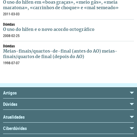
O uso do hífen em «boas graças», «meio gás», «meia
maratona», «carrinhos de choque» e «mal semeado»
2011-03-03
Dúvidas
O uso do hífen e o novo acordo ortográfico
2008-02-25
Dúvidas
Meias-finais/quartos-de-final (antes do AO) meias-
finais/quartos de final (depois do AO)
1998-07-07
Artigos
Dúvidas
Atualidades
Ciberdúvidas