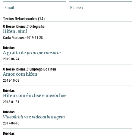
Email
Bluesky
Textos Relacionados
(14)
O Nosso Idioma // Ortografia
Hífen, sim!
Carla Marques •
2019-11-28
Dúvidas
A grafia de
príncipe consorte
2019-06-24
O Nosso Idioma // Emprego Do Hífen
Amor com hífen
2018-10-08
Dúvidas
Hífen com ênclise e mesóclise
2018-01-31
Dúvidas
Videoárbitro
e
videoarbitragem
2017-04-10
Dúvidas