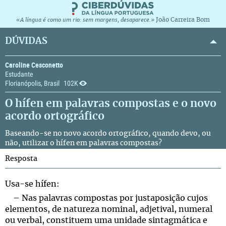
João Carreira Bom
«A língua é como um rio: sem margens, desaparece.»
DÚVIDAS
Caroline Cesconetto
Estudante
Florianópolis, Brasil
102K
O hífen em palavras compostas e o novo
acordo ortográfico
Baseando-se no
novo acordo ortográfico
, quando devo, ou
não, utilizar o hífen em palavras compostas?
Resposta
Usa-se hífen:
– Nas palavras compostas por justaposição cujos
elementos, de natureza nominal, adjetival, numeral
ou verbal, constituem uma unidade sintagmática e