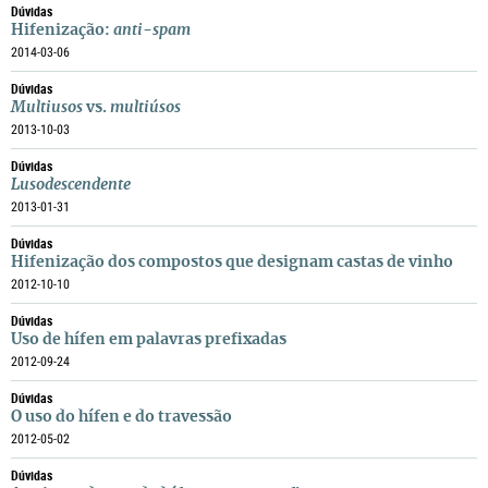
Dúvidas
Hifenização:
anti-spam
2014-03-06
Dúvidas
Multiusos
vs.
multiúsos
2013-10-03
Dúvidas
Lusodescendente
2013-01-31
Dúvidas
Hifenização dos compostos que designam castas de vinho
2012-10-10
Dúvidas
Uso de hífen em palavras prefixadas
2012-09-24
Dúvidas
O uso do hífen e do travessão
2012-05-02
Dúvidas