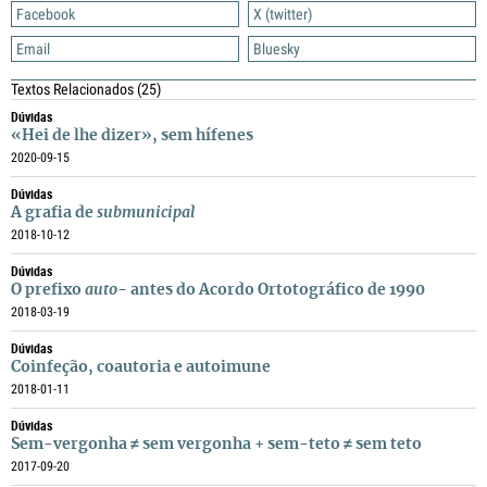
Facebook
X (twitter)
Email
Bluesky
Textos Relacionados
(25)
Dúvidas
«Hei de lhe dizer», sem hífenes
2020-09-15
Dúvidas
A grafia de
submunicipal
2018-10-12
Dúvidas
O prefixo
auto-
antes do Acordo Ortotográfico de 1990
2018-03-19
Dúvidas
Coinfeção, coautoria e autoimune
2018-01-11
Dúvidas
Sem-vergonha ≠ sem vergonha + sem-teto ≠ sem teto
2017-09-20