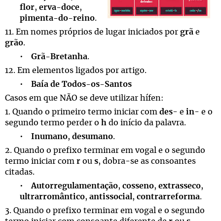
flor
,
erva-doce
,
pimenta-do-reino
.
11. Em nomes próprios de lugar iniciados por
grã
e
grão
.
•
Grã-Bretanha
.
12. Em elementos ligados por artigo.
•
Baía de Todos-os-Santos
Casos em que NÃO se deve utilizar hífen:
1. Quando o primeiro termo iniciar com
des
- e
in
- e o
segundo termo perder o
h
do início da palavra.
•
Inumano
,
desumano
.
2. Quando o prefixo terminar em vogal e o segundo
termo iniciar com
r
ou
s
, dobra-se as consoantes
citadas.
•
Autorregulamentação
,
cosseno
,
extrasseco
,
ultrarromântico
,
antissocial
,
contrarreforma
.
3. Quando o prefixo terminar em vogal e o segundo