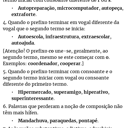
termo iniciar com consoante diferente de
r
ou
s
.
•
Autopreparação
,
microcomputador
,
autopeça
,
extraforte
.
4. Quando o prefixo terminar em vogal diferente da
vogal que o segundo termo se inicia:
•
Autoescola
,
infraestrutura
,
extraescolar
,
autoajuda
.
[Atenção! O prefixo
co
une-se, geralmente, ao
segundo termo, mesmo se este começar com
o
.
Exemplos:
coordenador
,
cooperar
.]
5. Quando o prefixo terminar com consoante e o
segundo termo iniciar com vogal ou consoante
diferente do primeiro termo.
•
Hipermercado
,
superamigo
,
hiperativo
,
superinteressante
.
6. Palavras que perderam a noção de composição não
têm mais hífen.
•
Mandachuva
,
paraquedas
,
pontapé
.