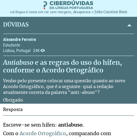
João Carreira Bom
«A língua é como um rio: sem margens, desaparece.»
DÚVIDAS
Alexandre Ferreira
Estudante
Lisboa, Portugal
24K
Antiabuso
e as regras do uso do hífen,
conforme o Acordo Ortográfico
Venho pelo presente colocar uma questão quanto ao novo
Acordo Ortográfico
, que é a seguinte: qual a redação
atualmente correta da palavra "anti-abuso"?
Obrigado.
Resposta
Escreve-se sem hífen:
antiabuso
.
Com o
Acordo Ortográfico
, comparando com