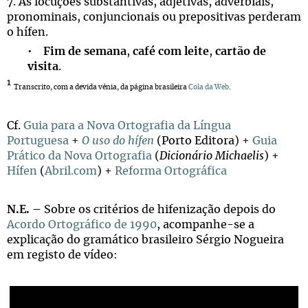
7. As locuções substantivas, adjetivas, adverbiais,
pronominais, conjuncionais ou prepositivas perderam
o hífen.
•
Fim de semana
,
café com leite
,
cartão de
visita
.
1
Transcrito, com a devida vénia, da página brasileira
Cola da Web
.
Cf.
Guia para a Nova Ortografia da Língua
Portuguesa
+
O uso do hífen
(Porto Editora) +
Guia
Prático da Nova Ortografia
(
Dicionário Michaelis
) +
Hífen
(
Abril.com
) +
Reforma Ortográfica
N.E.
– Sobre os critérios de hifenização depois do
Acordo Ortográfico de 1990
, acompanhe-se a
explicação do gramático brasileiro Sérgio Nogueira
em registo de vídeo: