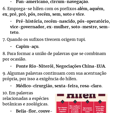
•
Pan-americano
,
circum-navegação
.
6. Emprega-se hífen com os prefixos
além
,
aquém
,
ex
,
pré
,
pró
,
pós
,
recém
,
sem
,
soto
e
vice
.
•
Pré-história
,
recém-nascido
,
pós-operatório
,
vice-governador
,
ex-mulher
,
soto-mestre
,
sem-
teto
.
7. Quando os sufixos tiverem origem tupi.
•
Capim-açu
.
8. Para formar a união de palavras que se combinam
por ocasião.
•
Ponte Rio-Niterói
,
Negociações China-EUA
.
9. Algumas palavras continuam com sua acentuação
própria, por isso a exigência do hífen.
•
Médico-cirurgião
,
sexta-feira
,
rosa-claro
.
10. Em palavras
relacionadas a espécies
botânicas e zoológicas.
•
Beija-flor
,
couve-