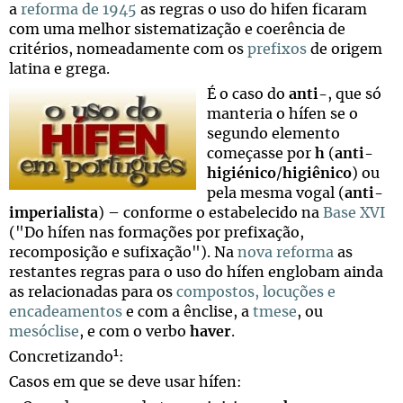
a
reforma de 1945
as regras o uso do hifen ficaram
com uma melhor sistematização e coerência de
critérios, nomeadamente com os
prefixos
de origem
latina e grega.
É o caso do
anti-
, que só
manteria o hífen se o
segundo elemento
começasse por
h
(
anti-
higiénico
/
higiênico
) ou
pela mesma vogal (
anti-
imperialista
) – conforme o estabelecido na
Base XVI
("Do hífen nas formações por prefixação,
recomposição e sufixação"). Na
nova reforma
as
restantes regras para o uso do hífen englobam ainda
as relacionadas para os
compostos, locuções e
encadeamentos
e com a ênclise, a
tmese
, ou
mesóclise
, e com o verbo
haver
.
1
Concretizando
:
Casos em que se deve usar hífen: