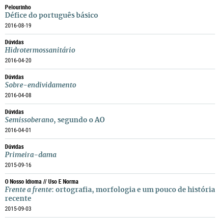
Pelourinho
Défice do português básico
2016-08-19
Dúvidas
Hidrotermossanitário
2016-04-20
Dúvidas
Sobre-endividamento
2016-04-08
Dúvidas
Semissoberano
, segundo o AO
2016-04-01
Dúvidas
Primeira-dama
2015-09-16
O Nosso Idioma // Uso E Norma
Frente a frente
: ortografia, morfologia e um pouco de história
recente
2015-09-03