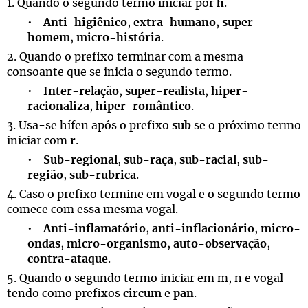
1. Quando o segundo termo iniciar por
h
.
•
Anti-higiênico
,
extra-humano
,
super-
homem
,
micro-história
.
2. Quando o prefixo terminar com a mesma
consoante que se inicia o segundo termo.
•
Inter-relação
,
super-realista
,
hiper-
racionaliza
,
hiper-romântico
.
3. Usa-se hífen após o prefixo
sub
se o próximo termo
iniciar com
r
.
•
Sub-regional
,
sub-raça
,
sub-racial
,
sub-
região
,
sub-rubrica
.
4. Caso o prefixo termine em vogal e o segundo termo
comece com essa mesma vogal.
•
Anti-inflamatório
,
anti-inflacionário
,
micro-
ondas
,
micro-organismo
,
auto-observação
,
contra-ataque
.
5. Quando o segundo termo iniciar em m, n e vogal
tendo como prefixos
circum
e
pan
.