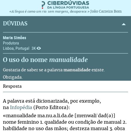
João Carreira Bom
«A língua é como um rio: sem margens, desaparece.»
DÚVIDAS
Maria Simões
Produtora
Lisboa, Portugal
3K
O uso do nome
manualidade
Gostaria de saber se a palavra
manualidade
existe.
Obrigada.
Resposta
A palavra está dicionarizada, por exemplo,
na
Infopédia
(Porto Editora):
«manualidade ma.nu.a.li.da.de [mɐnwaliˈdad(ə)]
nome feminino 1. qualidade ou condição de manual 2.
habilidade no uso das mãos; destreza manual 3. obra