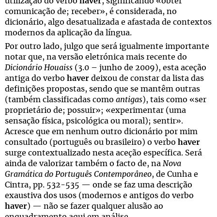
utilização do verbo
haver
, significando «obter
comunicação de; receber», é considerada, no
dicionário, algo desatualizada e afastada de contextos
modernos da aplicação da língua.
Por outro lado, julgo que será igualmente importante
notar que, na versão eletrónica mais recente do
Dicionário Houaiss
(3.0 – junho de 2009), esta aceção
antiga do verbo
haver
deixou de constar da lista das
definições propostas, sendo que se mantêm outras
(também classificadas como
antigas
), tais como «ser
proprietário de; possuir»; «experimentar (uma
sensação física, psicológica ou moral); sentir».
Acresce que em nenhum outro dicionário por mim
consultado (português ou brasileiro) o verbo
haver
surge contextualizado nesta aceção específica. Será
ainda de valorizar também o facto de, na
Nova
Gramática do Português Contemporâneo
, de Cunha e
Cintra, pp. 532-535 — onde se faz uma descrição
exaustiva dos usos (modernos e antigos do verbo
haver
) — não se fazer qualquer alusão ao