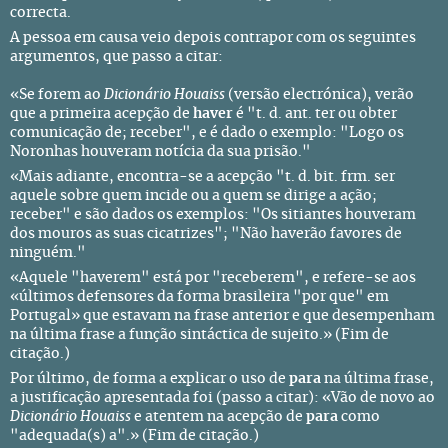
correcta.
A pessoa em causa veio depois contrapor com os seguintes
argumentos, que passo a citar:
«Se forem ao
Dicionário Houaiss
(versão electrónica), verão
que a primeira acepção de
haver
é "t. d. ant. ter ou obter
comunicação de; receber", e é dado o exemplo: "Logo os
Noronhas houveram notícia da sua prisão."
«Mais adiante, encontra-se a acepção "t. d. bit. frm. ser
aquele sobre quem incide ou a quem se dirige a ação;
receber" e são dados os exemplos: "Os sitiantes houveram
dos mouros as suas cicatrizes"; "Não haverão favores de
ninguém."
«Aquele "haverem" está por "receberem", e refere-se aos
«últimos defensores da forma brasileira "por que" em
Portugal» que estavam na frase anterior e que desempenham
na última frase a função sintáctica de sujeito.» (Fim de
citação.)
Por último, de forma a explicar o uso de
para
na última frase,
a justificação apresentada foi (passo a citar): «Vão de novo ao
Dicionário Houaiss
e atentem na acepção de
para
como
"adequada(s) a".» (Fim de citação.)