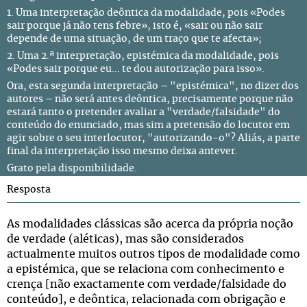
1. Uma interpretação deôntica da modalidade, pois «Podes
sair porque já não tens febre», isto é, «sair ou não sair
depende de uma situação, de um traço que te afecta»;
2. Uma 2.ª interpretação, epistémica da modalidade, pois
«Podes sair porque eu... te dou autorização para isso».
Ora, esta segunda interpretação – "epistémica", no dizer dos
autores – não será antes deôntica, precisamente porque não
estará tanto o pretender avaliar a "verdade/falsidade" do
conteúdo do enunciado, mas sim a pretensão do locutor em
agir sobre o seu interlocutor, "autorizando-o"? Aliás, a parte
final da interpretação isso mesmo deixa antever.
Grato pela disponibilidade.
Resposta
As modalidades clássicas são acerca da própria noção
de verdade (aléticas), mas são considerados
actualmente muitos outros tipos de modalidade como
a epistémica, que se relaciona com conhecimento e
crença [não exactamente com verdade/falsidade do
conteúdo], e deôntica, relacionada com obrigação e