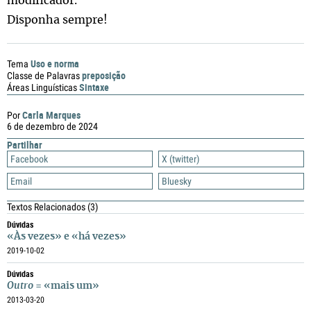
modificador.
Disponha sempre!
Uso e norma
Tema
preposição
Classe de Palavras
Sintaxe
Áreas Linguísticas
Carla Marques
Por
6 de dezembro de 2024
Partilhar
Facebook
X (twitter)
Email
Bluesky
Textos Relacionados
(3)
Dúvidas
«Às vezes» e «há vezes»
2019-10-02
Dúvidas
Outro
= «mais um»
2013-03-20