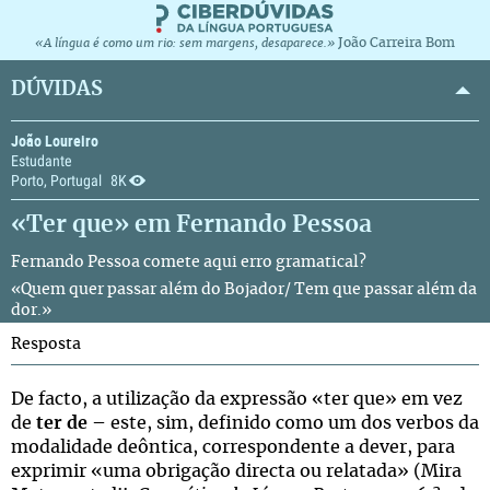
João Carreira Bom
«A língua é como um rio: sem margens, desaparece.»
DÚVIDAS
João Loureiro
Estudante
Porto, Portugal
8K
«Ter que» em Fernando Pessoa
Fernando Pessoa comete aqui erro gramatical?
«Quem quer passar além do Bojador/ Tem que passar além da
dor.»
Resposta
De facto, a utilização da expressão «ter que» em vez
de
ter de
– este, sim, definido como um dos verbos da
modalidade deôntica, correspondente a dever, para
exprimir «uma obrigação directa ou relatada» (Mira