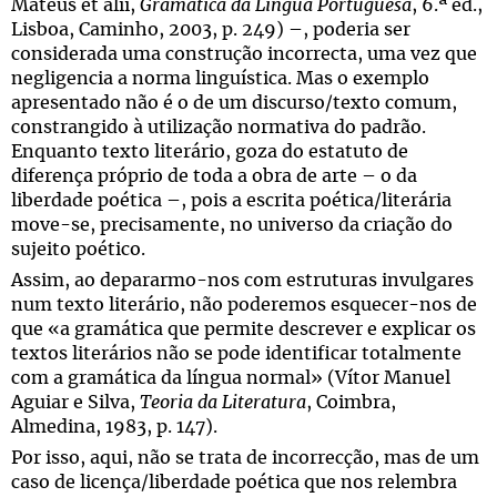
Mateus et alii,
Gramática da Língua Portuguesa
, 6.ª ed.,
Lisboa, Caminho, 2003, p. 249) –, poderia ser
considerada uma construção incorrecta, uma vez que
negligencia a norma linguística. Mas o exemplo
apresentado não é o de um discurso/texto comum,
constrangido à utilização normativa do padrão.
Enquanto texto literário, goza do estatuto de
diferença próprio de toda a obra de arte – o da
liberdade poética –, pois a escrita poética/literária
move-se, precisamente, no universo da criação do
sujeito poético.
Assim, ao depararmo-nos com estruturas invulgares
num texto literário, não poderemos esquecer-nos de
que «a gramática que permite descrever e explicar os
textos literários não se pode identificar totalmente
com a gramática da língua normal» (Vítor Manuel
Aguiar e Silva,
Teoria da Literatura
, Coimbra,
Almedina, 1983, p. 147).
Por isso, aqui, não se trata de incorrecção, mas de um
caso de licença/liberdade poética que nos relembra