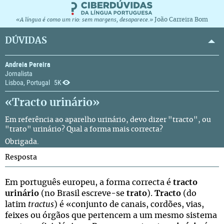
João Carreira Bom
«A língua é como um rio: sem margens, desaparece.»
DÚVIDAS
Andreia Pereira
Jornalista
Lisboa, Portugal
5K
«Tracto urinário»
Em referência ao aparelho urinário, devo dizer "tracto", ou
"trato" urinário? Qual a forma mais correcta?
Obrigada.
Resposta
Em português europeu, a forma correcta é
tracto
urinário
(no Brasil escreve-se
trato
).
Tracto
(do
latim
tractus
) é «conjunto de canais, cordões, vias,
feixes ou órgãos que pertencem a um mesmo sistema