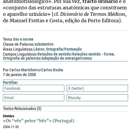
anatomofisiológico». Por sua vez,
tracto urinário
é o
«conjunto das estruturas anatómicas que constituem
o aparelho urinário» [cf.
Dicionário de Termos Médicos,
de Manuel Freitas e Costa, edição da Porto Editora].
Uso e norma
Tema
substantivo
Classe de Palavras
Léxico
Ortografia/Pontuação
Áreas Linguísticas
;
Relações de sentido/Relações sentido - forma
Campos Linguísticos
;
Ortografia de palavras/Adaptação de estrangeirismos
Carlos Marinheiro
Carlos Rocha
Por
/
7 de janeiro de 2008
Partilhar
Facebook
X (twitter)
Email
Bluesky
Textos Relacionados
(3)
Dúvidas
«Os “vês” pelos “bês”» (Portugal)
2006-11-30