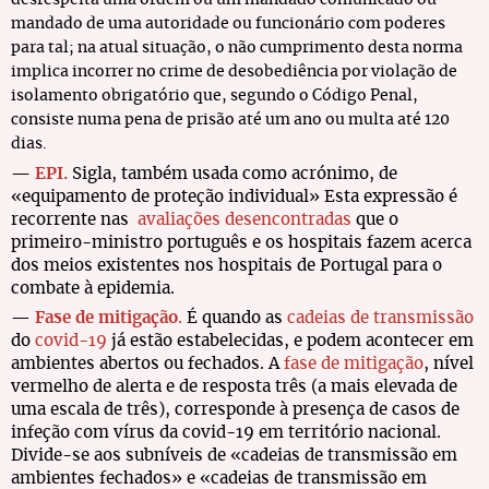
desrespeita uma ordem ou um mandado comunicado ou
mandado de uma autoridade ou funcionário com poderes
para tal; na atual situação, o não cumprimento desta norma
implica incorrer no crime de desobediência por violação de
isolamento obrigatório que, segundo o Código Penal,
consiste numa pena de prisão até um ano ou multa até 120
dias.
—
EPI.
Sigla, também usada como acrónimo, de
«equipamento de proteção individual» Esta expressão é
recorrente nas
avaliações desencontradas
que o
primeiro-ministro português e os hospitais fazem acerca
dos meios existentes nos hospitais de Portugal para o
combate à epidemia.
—
Fase de mitigação
.
É quando as
cadeias de transmissão
do
covid-19
já estão estabelecidas, e podem acontecer em
ambientes abertos ou fechados. A
fase de mitigação
, nível
vermelho de alerta e de resposta três (a mais elevada de
uma escala de três), corresponde à presença de casos de
infeção com vírus da covid-19 em território nacional.
Divide-se aos subníveis de «cadeias de transmissão em
ambientes fechados» e «cadeias de transmissão em