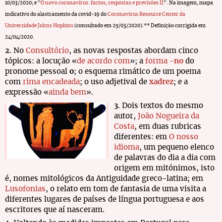
10/03/2020; e "
O novo coronavírus: factos, respostas e previsões II
". Na imagem, mapa
indicativo do alastramento da covid-19 do
Coronavirus Resource Center da
Universidade Johns Hopkins
(consultado em 25/03/2020).
** Definição corrigida em
24/04/2020.
2
. No
Consultório
, as novas respostas abordam cinco
tópicos: a locução «
de acordo com
»; a
forma
-no
do
pronome pessoal
o
; o esquema rimático de um poema
com
rima encadeada
; o uso adjetival de
xadrez
; e a
expressão «
ainda bem
».
3
. Dois textos do mesmo
autor,
João Nogueira da
Costa
, em duas rubricas
diferentes: em
O nosso
idioma
, um pequeno elenco
de palavras do dia a dia com
origem em mitónimos, isto
é, nomes mitológicos da Antiguidade greco-latina; em
Lusofonias
, o relato em tom de fantasia de uma visita a
diferentes lugares de países de língua portuguesa e aos
escritores que aí nasceram.