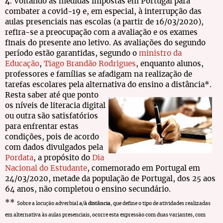
4
. Voltando às medidas impostas em Portugal para
combater a covid-19 e, em especial, à interrupção das
aulas presenciais nas escolas (a partir de 16/03/2020),
refira-se a preocupação com a avaliação e os exames
finais do presente ano letivo. As avaliações do segundo
período estão garantidas, segundo o
ministro da
Educação
,
Tiago Brandão Rodrigues
, enquanto alunos,
professores e famílias se afadigam na realização de
tarefas escolares pela alternativa do ensino a distância*.
Resta saber até que ponto
os níveis de literacia digital
ou outra são satisfatórios
para enfrentar estas
condições, pois de acordo
com dados divulgados pela
Pordata
, a propósito do
Dia
Nacional do Estudante
, comemorado em Portugal em
24/03/2020, metade da população de Portugal, dos 25 aos
64 anos, não completou o ensino secundário.
**
Sobre a locução adverbial
a
/
à distância
, que define o tipo de atividades realizadas
em alternativa às aulas presenciais, ocorre esta expressão com duas variantes, com