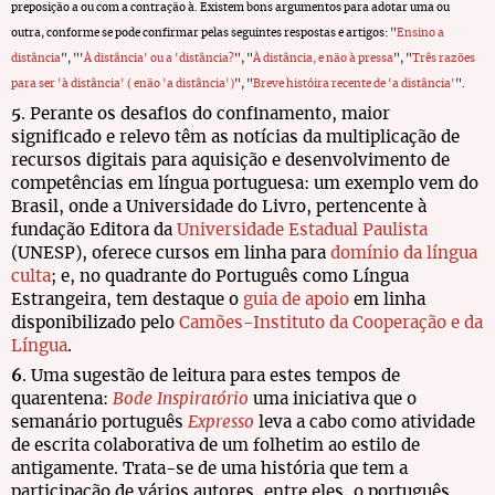
preposição a ou com a contração à. Existem bons argumentos para adotar uma ou
outra, conforme se pode confirmar pelas seguintes respostas e artigos: "
Ensino a
distância
", "'
À distância' ou a 'distância?
", "
À distância, e não à pressa
", "
Três razões
para ser 'à distância' ( enão 'a distância')
", "
Breve históira recente de 'a distância'
".
5
. Perante os desafios do confinamento, maior
significado e relevo têm as notícias da multiplicação de
recursos digitais para aquisição e desenvolvimento de
competências em língua portuguesa: um exemplo vem do
Brasil, onde a Universidade do Livro, pertencente à
fundação Editora da
Universidade Estadual Paulista
(UNESP), oferece cursos em linha para
domínio da língua
culta
; e, no quadrante do Português como Língua
Estrangeira, tem destaque o
guia de apoio
em linha
disponibilizado pelo
Camões-Instituto da Cooperação e da
Língua
.
6
. Uma sugestão de leitura para estes tempos de
quarentena:
Bode Inspiratório
uma iniciativa que o
semanário português
Expresso
leva a cabo como atividade
de escrita colaborativa de um folhetim ao estilo de
antigamente. Trata-se de uma história que tem a
participação de vários autores, entre eles, o português