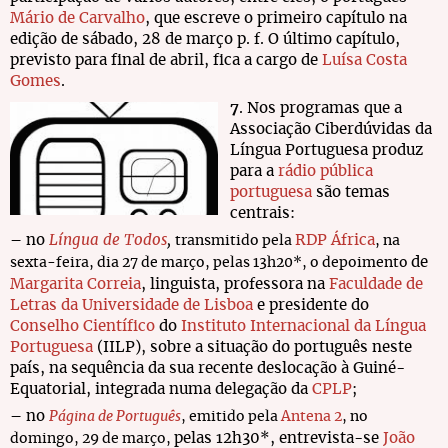
Mário de Carvalho
, que escreve o primeiro capítulo na
edição de sábado, 28 de março p. f. O último capítulo,
previsto para final de abril, fica a cargo de
Luísa Costa
Gomes
.
7
. Nos programas que a
Associação Ciberdúvidas da
Língua Portuguesa produz
para a
rádio pública
portuguesa
são temas
centrais:
– no
Língua de Todos
,
RDP África
transmitido pela
, na
de
sexta-feira, dia 27 de março, pelas 13h20*, o depoimento
Margarita Correia
, linguista, professora na
Faculdade de
Letras da Universidade de Lisboa
e presidente do
Conselho Científico
do
Instituto Internacional da Língua
Portuguesa
(IILP), sobre a situação do português neste
país, na sequência da sua recente deslocação à Guiné-
Equatorial, integrada numa delegação da
CPLP
;
– no
Página de Português
, emitido pela
Antena 2
, no
pelas 12h30*, entrevista-se
João
domingo, 29 de março,