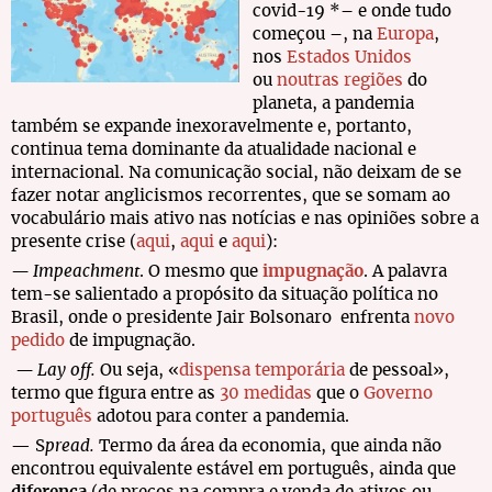
covid-19 *– e onde tudo
começou –, na
Europa
,
nos
Estados Unidos
ou
noutras regiões
do
planeta, a pandemia
também se expande inexoravelmente e, portanto,
continua tema dominante da atualidade nacional e
internacional. Na comunicação social, não deixam de se
fazer notar anglicismos recorrentes, que se somam ao
vocabulário mais ativo nas notícias e nas opiniões sobre a
presente crise (
aqui
,
aqui
e
aqui
):
— Impeachment
. O mesmo que
impugnação
. A palavra
tem-se salientado a propósito da situação política no
Brasil, onde o presidente Jair Bolsonaro enfrenta
novo
pedido
de impugnação.
— Lay off.
Ou seja, «
dispensa temporária
de pessoal»,
termo que figura entre as
30 medidas
que o
Governo
português
adotou para conter a pandemia.
— S
pread.
Termo da área da economia, que ainda não
encontrou equivalente estável em português, ainda que