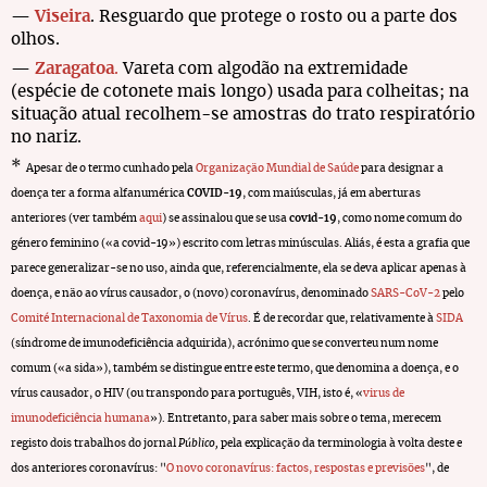
—
Viseira
. Resguardo que protege o rosto ou a parte dos
olhos.
—
Zaragatoa
.
Vareta com algodão na extremidade
(espécie de cotonete mais longo) usada para colheitas; na
situação atual recolhem-se amostras do trato respiratório
no nariz.
*
Apesar de o termo cunhado pela
Organização Mundial de Saúde
para designar a
doença ter a forma alfanumérica
COVID-19
, com maiúsculas, já em aberturas
anteriores (ver também
aqui
) se assinalou que se usa
covid-19
, como nome comum do
género feminino («a covid-19») escrito com letras minúsculas. Aliás, é esta a grafia que
parece generalizar-se no uso, ainda que, referencialmente, ela se deva aplicar apenas à
doença, e não ao vírus causador, o (novo) coronavírus, denominado
SARS-CoV-2
pelo
Comité Internacional de Taxonomia de Vírus
. É de recordar que, relativamente à
SIDA
(síndrome de imunodeficiência adquirida), acrónimo que se converteu num nome
comum («a sida»), também se distingue entre este termo, que denomina a doença, e o
vírus causador, o HIV (ou transpondo para português, VIH, isto é, «
virus de
imunodeficiência humana
»). Entretanto, para saber mais sobre o tema, merecem
registo dois trabalhos do jornal
Público,
pela explicação da terminologia à volta deste e
dos anteriores coronavírus: "
O novo coronavírus: factos, respostas e previsões
", de