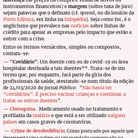
diferença
(de preços na compra e venda de ativos ou
instrumentos financeiros) e
margem
(sobre taxa de juro)
sejam palavras que o definam (cf.
spread
, no dicionário da
Porto Editora
, em linha na
Infopédia
). Seja como for, é o
anglicismo que prevalece nas
notícias
sobre linhas de
crédito para apoiar as empresas pelo impacto que estão a
sofrer com a crise.
Entre os termos vernáculos, simples ou compostos,
contam-se:
— "
Covidário".
Um doente com ou de covid-19 ou área
hospitalar destinada a tais doentes**. Trata-se de um
termo que, por enquanto, fará parte da gíria dos
profissionais da saúde, atestando-se num título da edição
de 24/03/2020 do jornal
Público
: "
Não basta ter
“covidários”. É preciso vacinar crianças e continuar a
tratar os outros doentes
".
—
Cloroquina
.
Medicamento usado no tratamento e
profilaxia da
malária
e que está a ser utilizado
nalguns
países
em casos graves de coronavírus.
—
Crime de desobediência
.
Crime praticado por aquele que