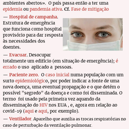
ambientes abertos». O país passa então a ter uma
epidemia
ou
pandemia ativa
.
Cf.
Fase de mitigação
—
Hospital de campanha
.
Estrutura de emergência
que funciona como hospital
provisório para dar resposta
às necessidades dos
doentes.
—
Evacuar
.
Desocupar
totalmente um edifício (em situação de emergência);
é
errado
o uso aplicado a pessoas.
—
Paciente zero.
O
caso inicial
numa população com um
surto
epidemiológic
o, por poder indicar a fonte de uma
nova doença, uma eventual propagação e o que detém o
possível "segredo" da doença e como foi disseminada. O
termo foi usado pela primeira vez aquando da
disseminação do
HIV
nos EUA , e, agora em relação ao
covid-19 (
aqui
e
aqui
, por exemplo).
—
Ventilador
. Aparelho que auxilia as trocas respiratórias no
caso de perturbação da ventilação pulmonar.