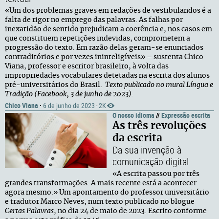
«Um dos problemas graves em redações de vestibulandos é a
falta de rigor no emprego das palavras. As falhas por
inexatidão de sentido prejudicam a coerência e, nos casos em
que constituem repetições indevidas, comprometem a
progressão do texto. Em razão delas geram-se enunciados
contraditórios e por vezes ininteligíveis» – sustenta Chico
Viana, professor e escritor brasileiro, à volta das
impropriedades vocabulares detetadas na escrita dos alunos
pré-universitários do Brasil.
Texto publicado no mural Língua e
Tradição (Facebook, 3 de junho de 2023).
Chico Viana
·
6 de junho de 2023
2K
·
O nosso idioma
//
Expressão escrita
As três revoluções
da escrita
Da sua invenção à
comunicação digital
«A escrita passou por três
grandes transformações. A mais recente está a acontecer
agora mesmo.» Um apontamento do professor universitário
e tradutor Marco Neves, num texto publicado no blogue
Certas Palavras
, no dia 24 de maio de 2023. Escrito conforme