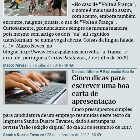
«No caso de "Volta à França",
o nome é mais usado assim,
com acento, embora também
encontre, nalguns jornais, o uso de "Volta a França".
Curiosamente, pronunciamos sempre da mesma maneira,
pois mesmo sem artigo os dois "aa" ali seguidos
transformam-se numa vogal aberta. Coisas da língua falada.
(...)» [Marco Neves, no
blogue http://www.certaspalavras.net/volta-a-franca-e-
erro-de-portugues/ Certas Palalavras, 4 de julho de 2018]
Marco Neves
·
9 de julho de 2018
4K
·
O nosso idioma
//
Expressão Escrita
Cinco dicas para
escrever uma boa
carta de
apresentação
Cinco pressupostos simples
para candidatura de um emprego resumidas neste texto da
linguista Sandra Duarte Tavares, dado à estampa na
revista Visão (edição digital) do dia 22 de setembro de 2017.
Sandra Duarte Tavares
·
23 de setembro de 2017
6K
·