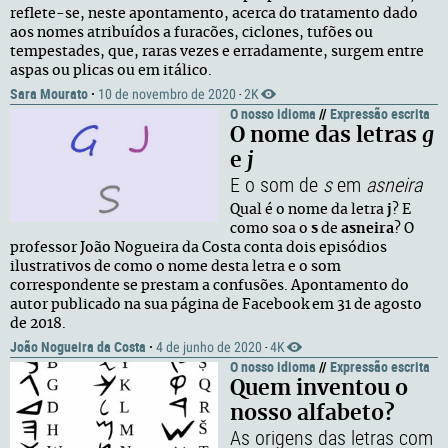
reflete-se, neste apontamento, acerca do tratamento dado
aos nomes atribuídos a furacões, ciclones, tufões ou
tempestades, que, raras vezes e erradamente, surgem entre
aspas ou plicas ou em itálico.
Sara Mourato
·
10 de novembro de 2020
2K
·
O nosso idioma
//
Expressão escrita
O nome das letras
g
e
j
E o som de
s
em
asneira
Qual é o nome da letra
j
? E
como soa o
s
de
asneira
? O
professor João Nogueira da Costa conta dois episódios
ilustrativos de como o nome desta letra e o som
correspondente se prestam a confusões. Apontamento do
autor publicado na sua página de Facebook em 31 de agosto
de 2018.
João Nogueira da Costa
·
4 de junho de 2020
4K
·
O nosso idioma
//
Expressão escrita
Quem inventou o
nosso alfabeto?
As origens das letras com