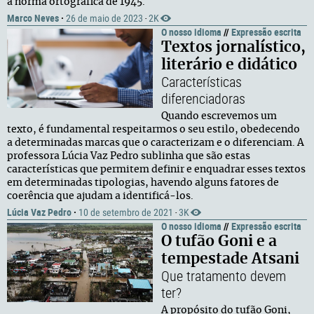
a norma ortográfica de 1945.
Marco Neves
·
26 de maio de 2023
2K
·
O nosso idioma
//
Expressão escrita
Textos jornalístico,
literário e didático
Características
diferenciadoras
Quando escrevemos um
texto, é fundamental respeitarmos o seu estilo, obedecendo
a determinadas marcas que o caracterizam e o diferenciam. A
professora Lúcia Vaz Pedro sublinha que são estas
características que permitem definir e enquadrar esses textos
em determinadas tipologias, havendo alguns fatores de
coerência que ajudam a identificá-los.
Lúcia Vaz Pedro
·
10 de setembro de 2021
3K
·
O nosso idioma
//
Expressão escrita
O tufão Goni e a
tempestade Atsani
Que tratamento devem
ter?
A propósito do tufão Goni,