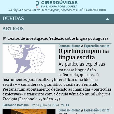
João Carreira Bom
«A língua é como um rio: sem margens, desaparece.»
DÚVIDAS
ARTIGOS
Textos de investigação/reflexão sobre língua portuguesa.
O nosso idioma
//
Expressão escrita
O pirlimpimpim na
língua escrita
As partículas expletivas
«A nossa língua é tão
sofisticada, que nos dá
instrumentos para focalizar, intensificar uma ideia na
escrita» – consideraa o gramático brasileiro Fernando
Pestana num apontamento dedicado às chamadas «partículas
expletivas» e transcrito com a devida vénia do mural
Língua e
Tradição
(Facebook, 27/08/2023).
Fernando Pestana
·
12 de julho de 2024
2K
·
O nosso idioma
//
Expressão Escrita