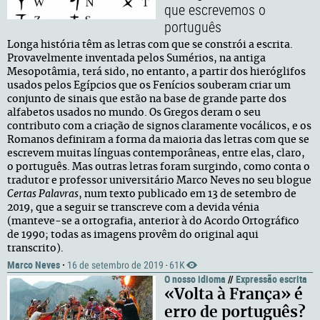
que escrevemos o
português
Longa história têm as letras com que se constrói a escrita.
Provavelmente inventada pelos Sumérios, na antiga
Mesopotâmia, terá sido, no entanto, a partir dos hieróglifos
usados pelos Egípcios que os Fenícios souberam criar um
conjunto de sinais que estão na base de grande parte dos
alfabetos usados no mundo. Os Gregos deram o seu
contributo com a criação de signos claramente vocálicos, e os
Romanos definiram a forma da maioria das letras com que se
escrevem muitas línguas contemporâneas, entre elas, claro,
o português. Mas outras letras foram surgindo, como conta o
tradutor e professor universitário Marco Neves no seu blogue
Certas Palavras
, num texto publicado em 13 de setembro de
2019, que a seguir se transcreve com a devida vénia
(manteve-se a ortografia, anterior à do Acordo Ortográfico
de 1990; todas as imagens provêm do original aqui
transcrito).
Marco Neves
·
16 de setembro de 2019
61K
·
O nosso idioma
//
Expressão escrita
«Volta à França» é
erro de português?