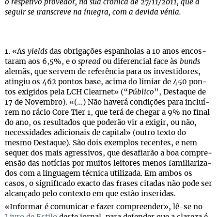
o respetivo provedor, na sua crónica de 27/11/2011, que a
seguir se transcreve na íntegra, com a devida vénia.
1.
«As
yields
das obri­ga­ções espa­nho­las a 10 anos encos­
ta­ram aos 6,5%, e o
spread
ou dife­ren­cial face às
bunds
ale­mãs, que ser­vem de refe­rên­cia para os inves­ti­do­res,
atin­giu os 462 pon­tos base, acima do limiar de 450 pon­
tos exi­gi­dos pela LCH Cle­ar­net» (“
Público
”, Des­ta­que de
17 de Novem­bro). «(…) Não haverá con­di­ções para incluí­
rem no rácio Core Tier 1, que terá de che­gar a 9% no final
do ano, os resul­ta­dos que pode­rão vir a exi­gir, ou não,
neces­si­da­des adi­ci­o­nais de capi­tal» (outro texto do
mesmo Des­ta­que). São dois exem­plos recen­tes, e nem
sequer dos mais agres­si­vos, que desa­fi­a­rão a boa com­pre­
en­são das notí­cias por mui­tos lei­to­res menos fami­li­a­ri­za­
dos com a lin­gua­gem téc­nica uti­li­zada. Em ambos os
casos, o sig­ni­fi­cado exacto das fra­ses cita­das não pode ser
alcan­çado pelo con­texto em que estão inseridas.
«Infor­mar é comu­ni­car e fazer com­pre­en­der», lê-se no