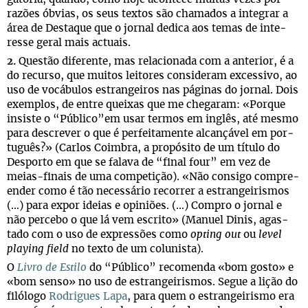
razões óbvias, os seus tex­tos são cha­ma­dos a inte­grar a
área de Des­ta­que que o jor­nal dedica aos temas de inte­
resse geral mais actuais.
2.
Ques­tão dife­rente, mas rela­ci­o­nada com a ante­rior, é a
do recurso, que mui­tos lei­to­res con­si­de­ram exces­sivo, ao
uso de vocá­bu­los estran­gei­ros nas pági­nas do jor­nal. Dois
exem­plos, de entre quei­xas que me che­ga­ram: «Por­que
insiste o “Público”em usar ter­mos em inglês, até mesmo
para des­cre­ver o que é per­fei­ta­mente alcan­çá­vel em por­
tu­guês?» (Car­los Coim­bra, a pro­pó­sito de um título do
Des­porto em que se falava de “final four” em vez de
meias-finais de uma com­pe­ti­ção). «Não con­sigo com­pre­
en­der como é tão neces­sá­rio recor­rer a estran­gei­ris­mos
(…) para expor ideias e opi­niões. (…) Com­pro o jor­nal e
não per­cebo o que lá vem escrito» (Manuel Dinis, agas­
tado com o uso de expres­sões como
opting out
ou
level
playing field
no texto de um colunista).
O
Livro de Estilo
do “Público” reco­menda «bom gosto» e
«bom senso» no uso de estran­gei­ris­mos. Segue a lição do
filó­logo
Rodri­gues Lapa
, para quem o estran­gei­rismo era