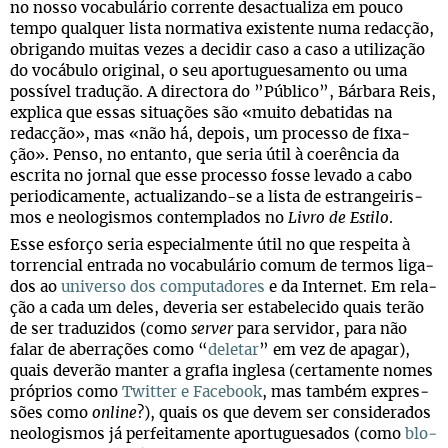
no nosso voca­bu­lá­rio cor­rente desac­tu­a­liza em pouco
tempo qual­quer lista nor­ma­tiva exis­tente numa redac­ção,
obri­gando mui­tas vezes a deci­dir caso a caso a uti­li­za­ção
do vocá­bulo ori­gi­nal, o seu apor­tu­gue­sa­mento ou uma
pos­sí­vel tra­du­ção. A direc­tora do ”Público”, Bár­bara Reis,
explica que essas situ­a­ções são «muito deba­ti­das na
redac­ção», mas «não há, depois, um pro­cesso de fixa­
ção». Penso, no entanto, que seria útil à coe­rên­cia da
escrita no jor­nal que esse pro­cesso fosse levado a cabo
peri­o­di­ca­mente, actualizando-se a lista de estran­gei­ris­
mos e neo­lo­gis­mos con­tem­pla­dos no
Livro de Estilo
.
Esse esforço seria espe­ci­al­mente útil no que res­peita à
tor­ren­cial entrada no voca­bu­lá­rio comum de ter­mos liga­
dos ao
uni­verso dos com­pu­ta­do­res
e da Inter­net. Em rela­
ção a cada um deles, deve­ria ser esta­be­le­cido quais terão
de ser tra­du­zi­dos (como
ser­ver
para ser­vi­dor, para não
falar de aber­ra­ções como “
dele­tar
” em vez de apa­gar),
quais deve­rão man­ter a gra­fia inglesa (cer­ta­mente nomes
pró­prios como
Twit­ter e Face­book
, mas tam­bém expres­
sões como
online
?), quais os que devem ser con­si­de­ra­dos
neo­lo­gis­mos já per­fei­ta­mente apor­tu­gue­sa­dos (como
blo­