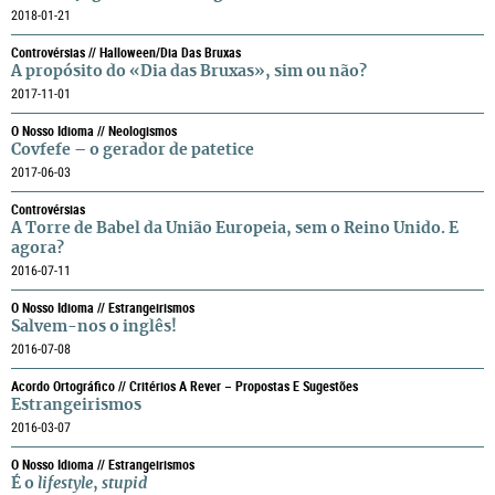
2018-01-21
Controvérsias // Halloween/Dia Das Bruxas
A propósito do «Dia das Bruxas», sim ou não?
2017-11-01
O Nosso Idioma // Neologismos
Covfefe – o gerador de patetice
2017-06-03
Controvérsias
A Torre de Babel da União Europeia, sem o Reino Unido. E
agora?
2016-07-11
O Nosso Idioma // Estrangeirismos
Salvem-nos o inglês!
2016-07-08
Acordo Ortográfico // Critérios A Rever – Propostas E Sugestões
Estrangeirismos
2016-03-07
O Nosso Idioma // Estrangeirismos
É o
lifestyle
,
stupid