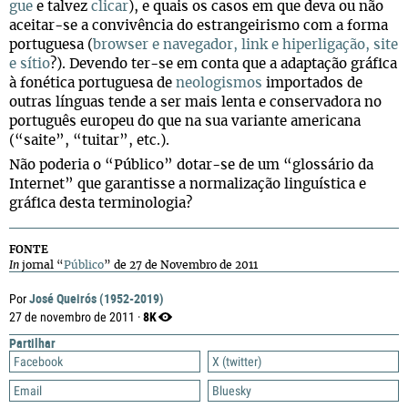
gue
e tal­vez
cli­car
), e quais os casos em que deva ou não
aceitar-se a con­vi­vên­cia do estran­gei­rismo com a forma
por­tu­guesa (
brow­ser e nave­ga­dor, link e hiper­li­ga­ção, site
e sítio
?). Devendo ter-se em conta que a adap­ta­ção grá­fica
à foné­tica por­tu­guesa de
neo­lo­gis­mos
impor­ta­dos de
outras lín­guas tende a ser mais lenta e con­ser­va­dora no
por­tu­guês euro­peu do que na sua vari­ante ame­ri­cana
(“saite”, “tui­tar”, etc.).
Não pode­ria o “Público” dotar-se de um “glos­sá­rio da
Inter­net” que garan­tisse a nor­ma­li­za­ção lin­guís­tica e
grá­fica desta terminologia?
FONTE
In
jornal “
Público
” de 27 de Novembro de 2011
José Queirós (1952-2019)
Por
8K
27 de novembro de 2011 ·
Partilhar
Facebook
X (twitter)
Email
Bluesky