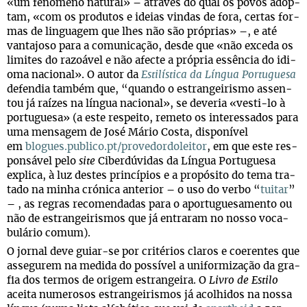
«um fenó­meno natu­ral» – atra­vés do qual os povos adop­
tam, «com os pro­du­tos e ideias vin­das de fora, cer­tas for­
mas de lin­gua­gem que lhes não são pró­prias» –, e até
van­ta­joso para a comu­ni­ca­ção, desde que «não exceda os
limi­tes do razoá­vel e não afecte a pró­pria essên­cia do idi­
oma naci­o­nal». O autor da
Esti­lís­tica da Lín­gua Por­tu­guesa
defen­dia tam­bém que, “quando o estran­gei­rismo assen­
tou já raí­zes na lín­gua naci­o­nal», se deve­ria «vesti-lo à
por­tu­guesa» (a este res­peito, remeto os inte­res­sa­dos para
uma men­sa­gem de José Mário Costa, dis­po­ní­vel
em
blogues.publico.pt/provedordoleitor
, em que este res­
pon­sá­vel pelo
site
Ciber­dú­vi­das da Lín­gua Por­tu­guesa
explica, à luz des­tes prin­cí­pios e a pro­pó­sito do tema tra­
tado na minha cró­nica ante­rior – o uso do verbo “
tuitar
”
– , as regras reco­men­da­das para o apor­tu­gue­sa­mento ou
não de estran­gei­ris­mos que já entra­ram no nosso voca­
bu­lá­rio comum).
O jor­nal deve guiar-se por cri­té­rios cla­ros e coe­ren­tes que
asse­gu­rem na medida do pos­sí­vel a uni­for­mi­za­ção da gra­
fia dos ter­mos de ori­gem estran­geira. O
Livro de Estilo
aceita nume­ro­sos estran­gei­ris­mos já aco­lhi­dos na nossa