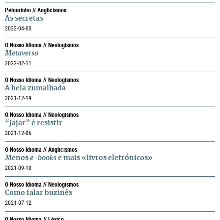
Pelourinho // Anglicismos
As secretas
2022-04-05
O Nosso Idioma // Neologismos
Metaverso
2022-02-11
O Nosso Idioma // Neologismos
A bela zumalhada
2021-12-19
O Nosso Idioma // Neologismos
“Jajar” é resistir
2021-12-06
O Nosso Idioma // Anglicismos
Menos
e-books
e mais «livros eletrónicos»
2021-09-10
O Nosso Idioma // Neologismos
Como falar buzinês
2021-07-12
O Nosso Idioma // Léxico