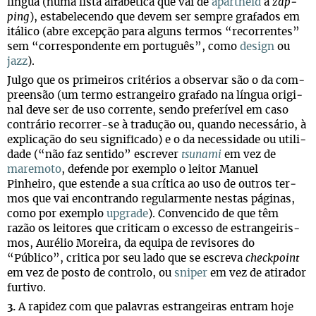
lín­gua (numa lista alfa­bé­tica que vai de
apartheid
a
zap­
ping
), esta­be­le­cendo que devem ser sem­pre gra­fa­dos em
itá­lico (abre excep­ção para alguns ter­mos “recor­ren­tes”
sem “cor­res­pon­dente em por­tu­guês”, como
design
ou
jazz
).
Julgo que os pri­mei­ros cri­té­rios a obser­var são o da com­
pre­en­são (um termo estran­geiro gra­fado na lín­gua ori­gi­
nal deve ser de uso cor­rente, sendo pre­fe­rí­vel em caso
con­trá­rio recorrer-se à tra­du­ção ou, quando neces­sá­rio, à
expli­ca­ção do seu sig­ni­fi­cado) e o da neces­si­dade ou uti­li­
dade (“não faz sen­tido” escre­ver
tsu­nami
em vez de
mare­moto
, defende por exem­plo o lei­tor Manuel
Pinheiro, que estende a sua crí­tica ao uso de outros ter­
mos que vai encon­trando regu­lar­mente nes­tas pági­nas,
como por exem­plo
upgrade
). Con­ven­cido de que têm
razão os lei­to­res que cri­ti­cam o excesso de estran­gei­ris­
mos, Auré­lio Moreira, da equipa de revi­so­res do
“Público”, cri­tica por seu lado que se escreva
check­point
em vez de posto de con­trolo, ou
sni­per
em vez de ati­ra­dor
furtivo.
3.
A rapi­dez com que pala­vras estran­gei­ras entram hoje