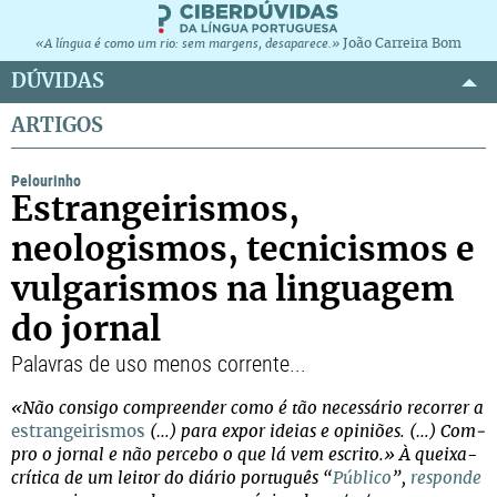
João Carreira Bom
«A língua é como um rio: sem margens, desaparece.»
DÚVIDAS
ARTIGOS
Pelourinho
Estrangeirismos,
neologismos, tecnicismos e
vulgarismos na linguagem
do jornal
Palavras de uso menos corrente...
«Não con­sigo com­pre­en­der como é tão neces­sá­rio recor­rer a
estran­gei­ris­mos
(…) para expor ideias e opi­niões. (…) Com­
pro o jor­nal e não per­cebo o que lá vem escrito.» À queixa-
crítica de um leitor do diário português “
Público
”,
responde