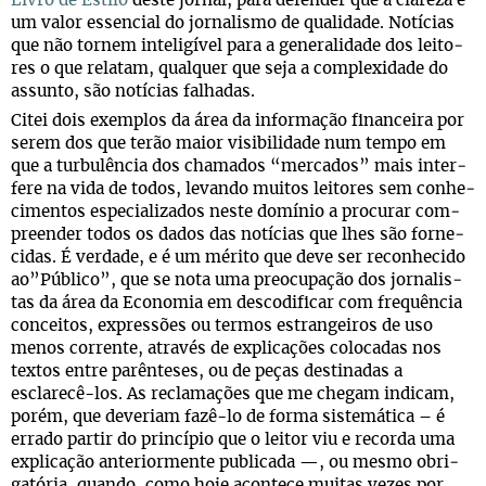
Livro de Estilo
deste jor­nal, para defen­der que a cla­reza é
um valor essen­cial do jor­na­lismo de qua­li­dade. Notí­cias
que não tor­nem inte­li­gí­vel para a gene­ra­li­dade dos lei­to­
res o que rela­tam, qual­quer que seja a com­ple­xi­dade do
assunto, são notí­cias falhadas.
Citei dois exem­plos da área da infor­ma­ção finan­ceira por
serem dos que terão maior visi­bi­li­dade num tempo em
que a tur­bu­lên­cia dos cha­ma­dos “mer­ca­dos” mais inter­
fere na vida de todos, levando mui­tos lei­to­res sem conhe­
ci­men­tos espe­ci­a­li­za­dos neste domí­nio a pro­cu­rar com­
pre­en­der todos os dados das notí­cias que lhes são for­ne­
ci­das. É ver­dade, e é um mérito que deve ser reco­nhe­cido
ao”Público”, que se nota uma pre­o­cu­pa­ção dos jor­na­lis­
tas da área da Eco­no­mia em des­co­di­fi­car com frequên­cia
con­cei­tos, expres­sões ou ter­mos estran­gei­ros de uso
menos cor­rente, atra­vés de expli­ca­ções colo­ca­das nos
tex­tos entre parên­te­ses, ou de peças des­ti­na­das a
esclarecê-los. As recla­ma­ções que me che­gam indi­cam,
porém, que deve­riam fazê-lo de forma sis­te­má­tica – é
errado par­tir do prin­cí­pio que o lei­tor viu e recorda uma
expli­ca­ção ante­ri­or­mente publi­cada —, ou mesmo obri­
ga­tó­ria, quando, como hoje acon­tece mui­tas vezes por