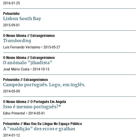
2016-01-25
Pelourinho
Lisbon South Bay
2015-09-01
O Nosso Idioma // Estrangeirismos
Transbording
Luís Fernando Veríssimo • 2015-05-27
O Nosso Idioma // Estrangeirismos
O anómalo "jihadista"
José Mário Costa • 2014-10-13
Pelourinho // Estrangeirismos
Campeão português. Logo, em inglês.
2014-05-09
O Nosso Idioma // O Português Em Angola
Isso é mesmo português?*
Edno Pimentel • 2014-05-01
Pelourinho // Mau Uso Da Língua No Espaço Público
A "maldição" dos erros e gralhas
2014-01-12