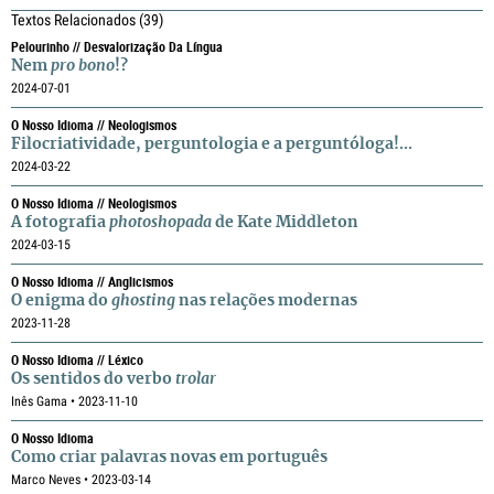
Textos Relacionados
(39)
Pelourinho // Desvalorização Da Língua
Nem
pro bono
!?
2024-07-01
O Nosso Idioma // Neologismos
Filocriatividade, perguntologia e a perguntóloga!...
2024-03-22
O Nosso Idioma // Neologismos
A fotografia
photoshopada
de Kate Middleton
2024-03-15
O Nosso Idioma // Anglicismos
O enigma do
ghosting
nas relações modernas
2023-11-28
O Nosso Idioma // Léxico
Os sentidos do verbo
trolar
Inês Gama • 2023-11-10
O Nosso Idioma
Como criar palavras novas em português
Marco Neves • 2023-03-14