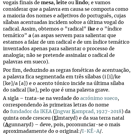
vogais finais de
mesa
,
leite
ou
lindo
; e vamos
considerar que a palavra em causa se comporta como
a maioria dos nomes e adjetivos do português, cujas
sílabas acentuadas incidem sobre a última vogal do
radical. Assim, obtemos o "radical"
ike
e o "índice
temático"
a
(as aspas servem para salientar que
estamos a falar de um radical e de um índice temático
inventados apenas para salientar o processo de
analogia; não se pretende assinalar o radical de
palavras em sueco).
Por fim, deduzindo as regras fonéticas de acentuação,
a palavra fica segmentada em três sílabas (i [i]/ke
[ke]/a [a]) e o acento tónico incide na última sílaba
do radical [ke], pelo que é uma palavra grave.
A sigla – trata-se na verdade do
acrónimo sueco
,
correspondendo às primeiras letras do nome
do
fundador da IKEA
(
I
ngvar
K
amprad, 1927-2018
) da
quinta onde cresceu (
E
lmtaryd) e da sua terra natal
(
A
gunnaryd) – deve, pois, poronunciar-se o mais
aproximadamente do o original:/
I-KÊ-A
/.