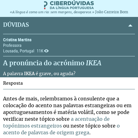
João Carreira Bom
«A língua é como um rio: sem margens, desaparece.»
DÚVIDAS
Cristina Martins
Professora
Lousada, Portugal
11K
A pronúncia do acrónimo
IKEA
A palavra
IKEA
é grave, ou aguda?
Resposta
Antes de mais, relembramos à consulente que a
colocação do acento nas palavras estrangeiras ou em
aportuguesamentos é matéria volátil, como se pode
verificar neste tópico sobre
a acentuação de
topónimos estrangeiros
ou neste tópico sobre
o
acento de palavras de origem grega
.