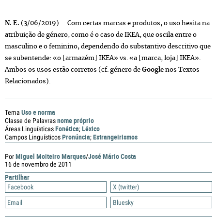
N. E.
(3/06/2019) – Com certas marcas e produtos, o uso hesita na
atribuição de género, como é o caso de IKEA, que oscila entre o
masculino e o feminino, dependendo do substantivo descritivo que
se subentende: «o [armazém] IKEA» vs. «a [marca, loja] IKEA».
Ambos os usos estão corretos (cf. género de
Google
nos Textos
Relacionados).
Uso e norma
Tema
nome próprio
Classe de Palavras
Fonética
Léxico
Áreas Linguísticas
;
Pronúncia
Estrangeirismos
Campos Linguísticos
;
Miguel Moiteiro Marques
José Mário Costa
Por
/
16 de novembro de 2011
Partilhar
Facebook
X (twitter)
Email
Bluesky