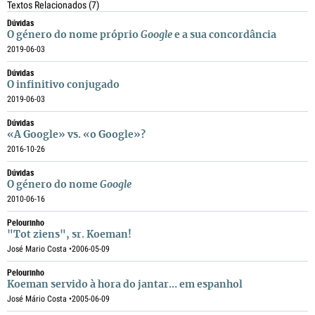
Textos Relacionados
(7)
Dúvidas
O género do nome próprio
Google
e a sua concordância
2019-06-03
Dúvidas
O infinitivo conjugado
2019-06-03
Dúvidas
«A Google» vs. «o Google»?
2016-10-26
Dúvidas
O género do nome
Google
2010-06-16
Pelourinho
"Tot ziens", sr. Koeman!
José Mario Costa •
2006-05-09
Pelourinho
Koeman servido à hora do jantar… em espanhol
José Mário Costa •
2005-06-09