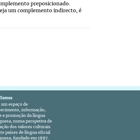
complemento preposicionado.
seja um complemento indirecto, é
 Somos
é um espaço de
recimento, informação,
e e promoção da língua
guesa, numa perspetiva de
ação dos valores culturais
to países de língua oficial
guesa, fundado em 1997.