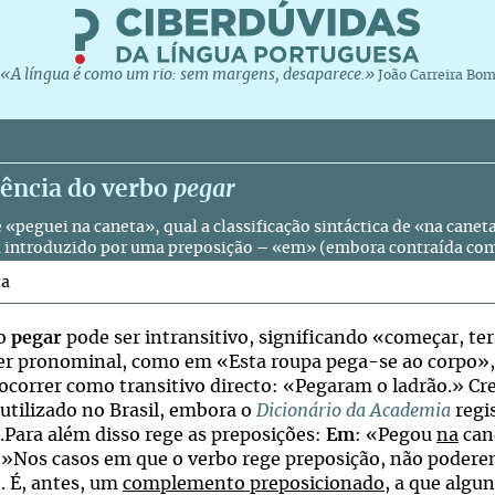
«A língua é como um rio: sem margens, desaparece.»
João Carreira Bo
gência do verbo
pegar
e «peguei na caneta», qual a classificação sintáctica de «na can
a introduzido por uma preposição – «em» (embora contraída com
ta
bo
pegar
pode ser intransitivo, significando «começar, te
er pronominal, como em «Esta roupa pega-se ao corpo»,
 ocorrer como transitivo directo: «Pegaram o ladrão.» Cre
 utilizado no Brasil, embora o
Dicionário da Academia
regis
».Para além disso rege as preposições:
Em
: «Pegou
na
can
»Nos casos em que o verbo rege preposição, não podere
o. É, antes, um
complemento preposicionado
, a que alg