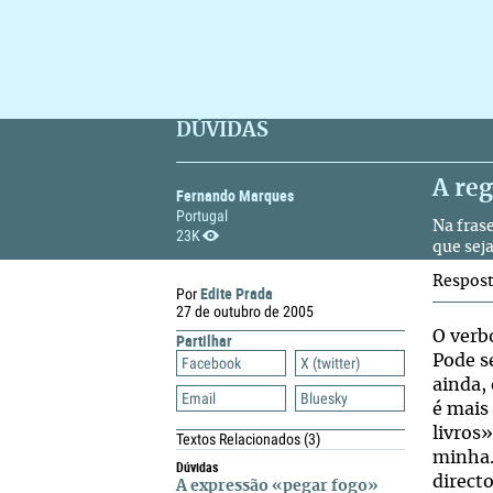
DÚVIDAS
A re
Fernando Marques
Portugal
Na fras
23K
que sej
Respos
Edite Prada
Por
27 de outubro de 2005
O ver
Partilhar
Pode s
Facebook
X (twitter)
ainda,
Email
Bluesky
é mais
livros
Textos Relacionados
(3)
minha.
Dúvidas
direct
A expressão «pegar fogo»