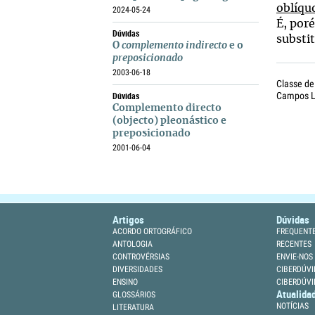
oblíqu
2024-05-24
É, por
Dúvidas
substi
O
complemento indirecto
e o
preposicionado
2003-06-18
Classe de
Dúvidas
Campos Li
Complemento directo
(objecto) pleonástico e
preposicionado
2001-06-04
Artigos
Dúvidas
ACORDO ORTOGRÁFICO
FREQUENT
ANTOLOGIA
RECENTES
CONTROVÉRSIAS
ENVIE-NOS
DIVERSIDADES
CIBERDÚVI
ENSINO
CIBERDÚVI
Atualida
GLOSSÁRIOS
NOTÍCIAS
LITERATURA