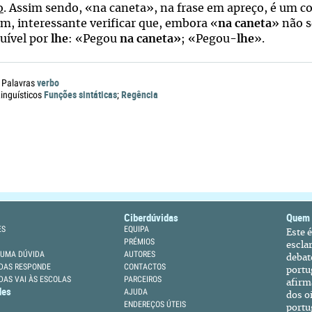
o
. Assim sendo, «na caneta», na frase em apreço, é um 
ém, interessante verificar que, embora «
na caneta
» não 
tuível por
lhe
: «Pegou
na caneta»
; «Pegou-
lhe
».
verbo
 Palavras
Funções sintáticas
Regência
nguísticos
;
Ciberdúvidas
Quem
ES
EQUIPA
Este 
PRÉMIOS
escla
 UMA DÚVIDA
AUTORES
debat
DAS RESPONDE
CONTACTOS
portu
DAS VAI ÀS ESCOLAS
PARCEIROS
afirm
des
AJUDA
dos oi
ENDEREÇOS ÚTEIS
portu