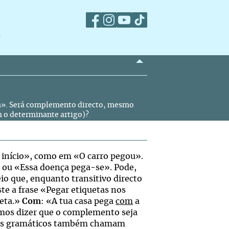
m
eta». Será complemento directo, mesmo
 o determinante artigo)?
r início», como em «O carro pegou».
 ou «Essa doença pega-se». Pode,
io que, enquanto transitivo directo
te a frase «Pegar etiquetas nos
eta.»
Com
: «A tua casa pega
com
a
mos dizer que o complemento seja
uns gramáticos também chamam