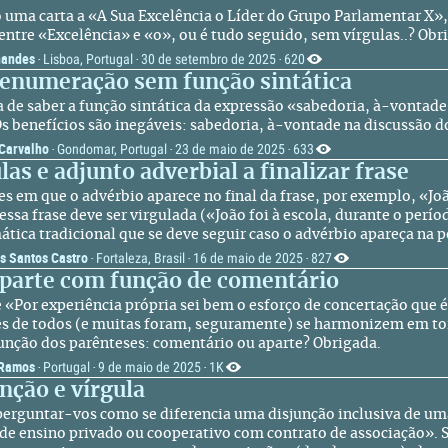
jo uma carta a «A Sua Excelência o Líder do Grupo Parlamentar X»
 entre «Excelência» e «o», ou é tudo seguido, sem vírgulas..? Obr
nandes
Lisboa, Portugal
30 de setembro de 2025
620
·
·
·
enumeração sem função sintática
a de saber a função sintática da expressão «sabedoria, à-vontad
Os benefícios são inegáveis: sabedoria, à-vontade na discussão 
Carvalho
Gondomar, Portugal
23 de maio de 2025
633
·
·
·
las e adjunto adverbial a finalizar frase
es em que o advérbio aparece no final da frase, por exemplo, «Joã
essa frase deve ser virgulada («João foi à escola, durante o perí
ática tradicional que se deve seguir caso o advérbio apareça na p
s Santos Castro
Fortaleza, Brasil
16 de maio de 2025
827
·
·
·
parte com função de comentário
e «Por experiência própria sei bem o esforço de concertação que 
s de todos (e muitas foram, seguramente) se harmonizem em to
função dos parênteses: comentário ou aparte? Obrigada.
 Ramos
Portugal
9 de maio de 2025
1K
·
·
·
nção e vírgula
perguntar-vos como se diferencia uma disjunção inclusiva de uma
 de ensino privado ou cooperativo com contrato de associação». S