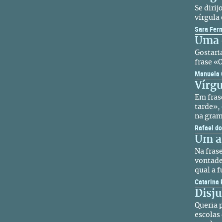
Se diri
vírgula
Sara Fer
Uma 
Gostari
frase «
Manuela 
Vírgu
Em fras
tarde», 
na gram
Rafael do
Um a
Na fras
vontade
qual a 
Catarina
Disju
Queria 
escolas