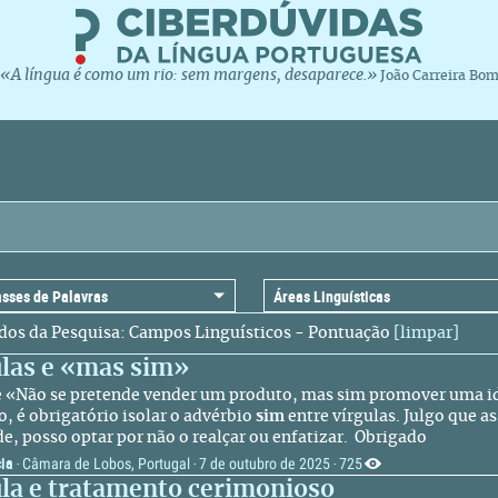
«A língua é como um rio: sem margens, desaparece.»
João Carreira Bo
dos da Pesquisa: Campos Linguísticos - Pontuação
[limpar]
ulas e «mas sim»
e «Não se pretende vender um produto, mas sim promover uma id
o, é obrigatório isolar o advérbio
sim
entre vírgulas. Julgo que 
de, posso optar por não o realçar ou enfatizar. Obrigado
cia
Câmara de Lobos, Portugal
7 de outubro de 2025
725
·
·
·
ula e tratamento cerimonioso