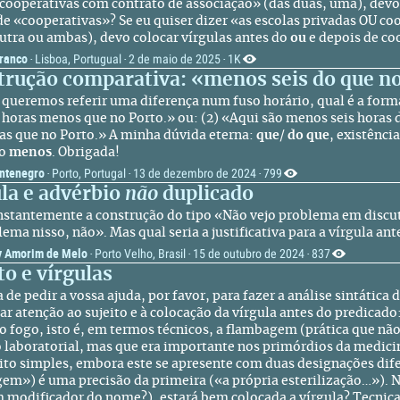
 cooperativas com contrato de associação» (das duas, uma), devo 
de «cooperativas»? Se eu quiser dizer «as escolas privadas OU c
utra ou ambas), devo colocar vírgulas antes do
ou
e depois de co
Franco
Lisboa, Portugual
2 de maio de 2025
1K
·
·
·
trução comparativa: «menos seis do que n
queremos referir uma diferença num fuso horário, qual é a forma 
s horas menos que no Porto.» ou: (2) «Aqui são menos seis horas 
ras que no Porto.» A minha dúvida eterna:
que
/
do que
, existênci
io
menos
. Obrigada!
ntenegro
Porto, Portugal
13 de dezembro de 2024
799
·
·
·
la e advérbio
não
duplicado
nstantemente a construção do tipo «Não vejo problema em discu
lema nisso, não». Mas qual seria a justificativa para a vírgula a
y Amorim de Melo
Porto Velho, Brasil
15 de outubro de 2024
837
·
·
·
to e vírgulas
 de pedir a vossa ajuda, por favor, para fazer a análise sintátic
ar atenção ao sujeito e à colocação da vírgula antes do predicado:
do fogo, isto é, em termos técnicos, a flambagem (prática que nã
 laboratorial, mas que era importante nos primórdios da medici
ito simples, embora este se apresente com duas designações dif
em») é uma precisão da primeira («a própria esterilização…»). N
m modificador do nome?), estará bem colocada a vírgula? Tecnicam