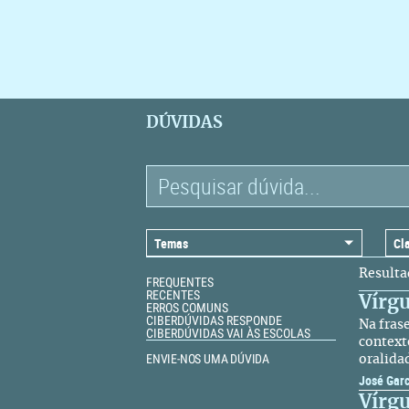
DÚVIDAS
Resulta
FREQUENTES
RECENTES
Vírg
ERROS COMUNS
CIBERDÚVIDAS RESPONDE
Na fras
CIBERDÚVIDAS VAI ÀS ESCOLAS
context
ENVIE-NOS UMA DÚVIDA
oralida
José Gar
Vírg