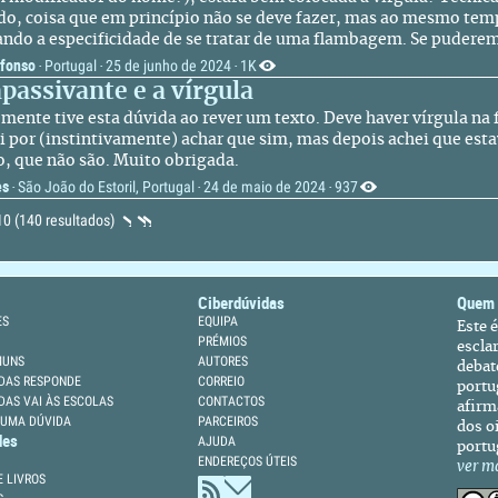
do, coisa que em princípio não se deve fazer, mas ao mesmo temp
ando a especificidade de se tratar de uma flambagem. Se puderem
Afonso
Portugal
25 de junho de 2024
1K
·
·
·
passivante e a vírgula
mente tive esta dúvida ao rever um texto. Deve haver vírgula na
 por (instintivamente) achar que sim, mas depois achei que esta
o, que não são. Muito obrigada.
es
São João do Estoril, Portugal
24 de maio de 2024
937
·
·
·
 10 (140 resultados)
Ciberdúvidas
Quem
ES
EQUIPA
Este 
PRÉMIOS
escla
MUNS
AUTORES
debat
DAS RESPONDE
CORREIO
portu
DAS VAI ÀS ESCOLAS
CONTACTOS
afirm
 UMA DÚVIDA
PARCEIROS
dos oi
des
AJUDA
portu
ENDEREÇOS ÚTEIS
ver m
 LIVROS