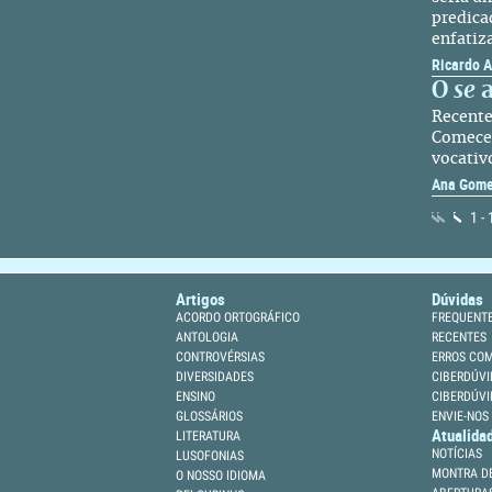
predica
enfatiz
Ricardo 
O
se
a
Recente
Comecei
vocativ
Ana Gom
1 -
Artigos
Dúvidas
ACORDO ORTOGRÁFICO
FREQUENT
ANTOLOGIA
RECENTES
CONTROVÉRSIAS
ERROS CO
DIVERSIDADES
CIBERDÚVI
ENSINO
CIBERDÚVI
GLOSSÁRIOS
ENVIE-NOS
Atualida
LITERATURA
NOTÍCIAS
LUSOFONIAS
MONTRA DE
O NOSSO IDIOMA