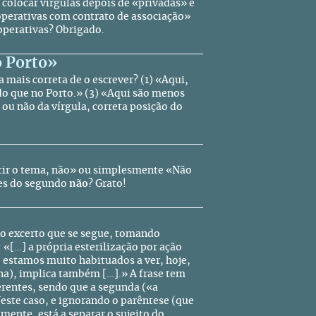
colocar vírgulas depois de «privadas» e
ooperativas com contrato de associação»
operativas? Obrigado.
o Porto»
mais correta de o escrever? (1) «Aqui,
do que no Porto.» (3) «Aqui são menos
a ou não da vírgula, correta posição do
tir o tema, não» ou simplesmente «Não
ntes do segundo
não
? Grato!
a do excerto que se segue, tomando
 «[…] a própria esterilização por ação
o estamos muito habituados a ver, hoje,
na), implica também […].» A frase tem
erentes, sendo que a segunda («a
este caso, e ignorando o parêntese (que
ente, está a separar o sujeito do