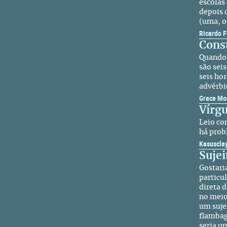
escolas
depois 
(uma, o
Ricardo 
Cons
Quando 
são sei
seis ho
advérb
Grace Mo
Vírgu
Leio co
há prob
Kasuscla
Sujei
Gostaria
particul
direta 
no meio
um suje
flambag
seria u