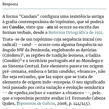
Resposta
A forma "Candam" configura uma resistência antiga
à grafia contemporânea do topónimo, que só poderá
ser
Candão
, visto que
-am
só ocorre na escrita das
formas verbais, desde a
Reforma Ortográfica de 1911
.
Trata-se de um topónimo cuja sequência inicial (ou
radical) –
cand
- – ocorre com alguma frequência no
ângulo NW da Península, englobando as Astúrias
1
(
Cándanu
)
, as regiões de tradição leonesa, a Galiza
2
(
Candán
)
e o território português até ao Mondego e
ao Sistema Central. Este elemento parece ter origem
pré-romana, embora o latim
candidus
, «branco», não
lhe seja estranho, que faz supor que se trata de
elemento de origem indo-europeia. O seu significado
terá passado por certa variação e evolução semântica
-- de «pedra,rocha» e «areia» a «branco» --, pelo
que a toponímia permite avaliar (cf. Fernando Cabeza
Quiles,
T
oponimia de Galicia
, 2008, p. 144/145).