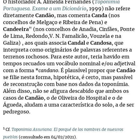
O historiador A. Almeida Fernandes (
Toponímia
Portuguesa. Exame a um Dicionário
, 1999) não refere
diretamente
Candão
, mas comenta
Canda
(nos
concelhos de Melgaço e Ribeira de Pena) e
Candeeira
" (nos concelhos de Anadia, Cinfães, Ponte
de Lima, Redondo,V. N. Famalicão, Vouzela e na
Galiza) , aos quais associa
Candal
e
Candosa
, que
interpreta como originários de palavras referentes a
terrenos rochosos. Para este autor, teria havido em
tempos recuados um vocábulo nominal e/ou adjetival
com a forma *
candano
. É plausível propor que
Candão
se filie nesta forma, hipotética, é certo, mas passível
de reconstrução com base nos dados da toponímia.
Além disso, não se afigura descabido que ambos os
casos de
Candão
, o de Oliveira do Hospital e o de
Águeda, aludam a uma característica do solo, a de ser
pedregoso.
1
Cf.
Toponimia Asturiana. El porqué de los nombres de nuestros
pueblos
(consultado em 04/02/2021).