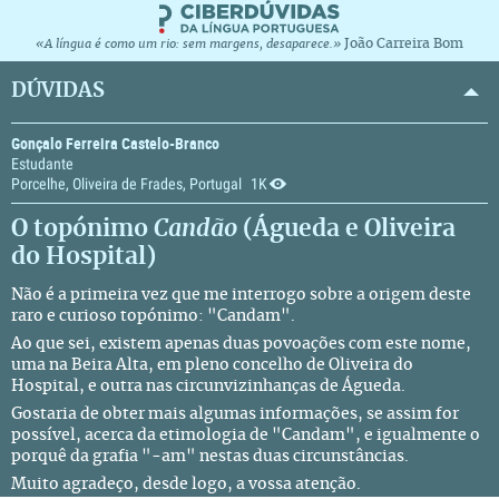
João Carreira Bom
«A língua é como um rio: sem margens, desaparece.»
DÚVIDAS
Gonçalo Ferreira Castelo-Branco
Estudante
Porcelhe, Oliveira de Frades, Portugal
1K
O topónimo
Candão
(Águeda e Oliveira
do Hospital)
Não é a primeira vez que me interrogo sobre a origem deste
raro e curioso topónimo: "Candam".
Ao que sei, existem apenas duas povoações com este nome,
uma na Beira Alta, em pleno concelho de
Oliveira do
Hospital
, e outra nas circunvizinhanças de
Águeda
.
Gostaria de obter mais algumas informações, se assim for
possível, acerca da etimologia de "Candam", e igualmente o
porquê da grafia "-am" nestas duas circunstâncias.
Muito agradeço, desde logo, a vossa atenção.