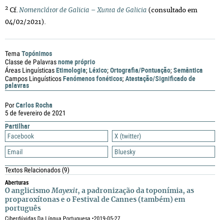
2
Cf.
Nomenclátor de Galicia – Xunta de Galicia
(consultado em
04/02/2021).
Topónimos
Tema
nome próprio
Classe de Palavras
Etimologia
Léxico
Ortografia/Pontuação
Semântica
Áreas Linguísticas
;
;
;
Fenómenos fonéticos
Atestação/Significado de
Campos Linguísticos
;
palavras
Carlos Rocha
Por
5 de fevereiro de 2021
Partilhar
Facebook
X (twitter)
Email
Bluesky
Textos Relacionados
(9)
Aberturas
O anglicismo
Mayexit
, a padronização da toponímia, as
proparoxítonas e o Festival de Cannes (também) em
português
Ciberdúvidas Da Língua Portuguesa •
2019-05-27