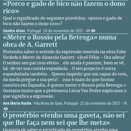
«Porco e gado de bico não fazem o dono
rico»
Qual o significado do seguinte provérbio: «porco e gado de
bico não fazem o dono rico»?
Sandra Alves
Portugal
24 de novembro de 2021
4K
·
·
·
«Meter o Rossio pela Betesga» numa
obra de A. Garrett
Pretendia saber o sentido da expressão inserida na obra
Falar
Verdade a Mentir
de Almeida Garrett: «José Félix – Ora adeus!
O senhor seu pai com efeito... ele ainda é parente, bem se vê,
há-de ter sua costela espanhola... O seu projecto é outra
espanholada também... Querer impedir que um rapaz do tom,
da moda pregue a sua peta!... isso é mais do que formar
castelos em Espanha, é querer meter o Rossio pela Betesga.»
Gostaria muito que a professora Lúcia Vaz Pedro explicasse o
que significa a expressão.
Ana Maria Rocha
Vila Nova de Gaia, Portugal
22 de novembro de 2021
1K
·
·
·
O provérbio «tenho uma gaveta, não sei
que lhe faça nem sei que lhe meta»
Gostaria de saber o significado do provérbio «tenho uma