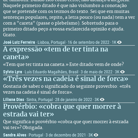
de tamboril. Dando isto como certo, não alcanço a alegoria.
Naquele primeiro ditado é que não vislumbro a conotação
que se pretende com os termos do texto. Sei que em muitas
sentenças populares, repito, a letra pouco (ou nada) tem a ver
com a "careta" (passe o plebeísmo). Sobretudo para o
primeiro ditado peço a vossa esclarecida opinião e ajuda.
Grato.
José Luiz Ferreira
Lisboa, Portugal
16 de setembro de 2022
1K
·
·
·
A expressão «tem de ter tinta na
caneta»
«Tem que ter tinta na caneta.» Este ditado vem de onde?
Sylvio Lyra
Luís Eduardo Magalhães, Brasil
3 de maio de 2022
3K
·
·
·
«Três vezes na cadeia é sinal de forca»
Gostaria de saber o significado do seguinte proverbio: «três
vezes na cadeia é sinal de forca».
Liliana Dias
Sintra, Portugal
28 de janeiro de 2022
3K
·
·
·
Provérbio: «cobra que quer morrer à
estrada vai ter»
Que significa o provérbio «cobra que quer morrer à estrada
vai ter»? Obrigada.
Sandra Alves
Portugal
3 de dezembro de 2021
3K
·
·
·