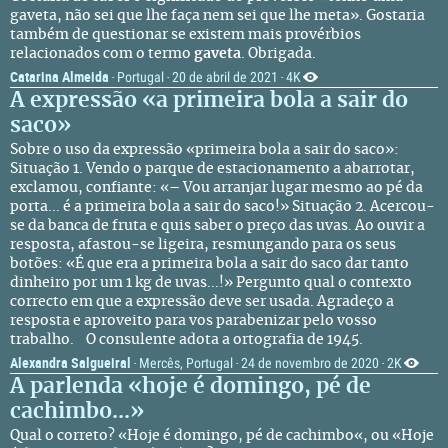
gaveta, não sei que lhe faça nem sei que lhe meta». Gostaria
também de questionar se existem mais provérbios
relacionados com o termo
gaveta
. Obrigada.
Catarina Almeida
Portugal
20 de abril de 2021
4K
·
·
·
A expressão «a primeira bola a sair do
saco»
Sobre o uso da expressão «primeira bola a sair do saco»:
Situação 1. Vendo o parque de estacionamento a abarrotar,
exclamou, confiante: «– Vou arranjar lugar mesmo ao pé da
porta... é a primeira bola a sair do saco!» Situação 2. Acercou-
se da banca de fruta e quis saber o preço das uvas. Ao ouvir a
resposta, afastou-se ligeira, resmungando para os seus
botões: «É que era a primeira bola a sair do saco dar tanto
dinheiro por um 1 kg de uvas...!» Pergunto qual o contexto
correcto em que a expressão deve ser usada. Agradeço a
resposta e aproveito para vos parabenizar pelo vosso
trabalho. O consulente adota a ortografia de 1945.
Alexandra Salgueiral
Mercês, Portugal
24 de novembro de 2020
2K
·
·
·
A parlenda «hoje é domingo, pé de
cachimbo...»
Qual o correto? «Hoje é domingo, pé de cachimbo«, ou «Hoje