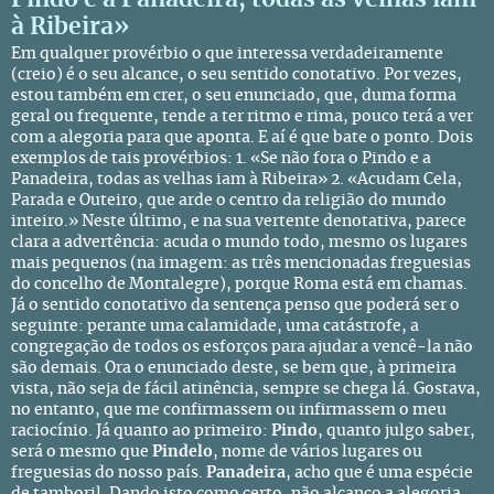
à Ribeira»
Em qualquer provérbio o que interessa verdadeiramente
(creio) é o seu alcance, o seu sentido conotativo. Por vezes,
estou também em crer, o seu enunciado, que, duma forma
geral ou frequente, tende a ter ritmo e rima, pouco terá a ver
com a alegoria para que aponta. E aí é que bate o ponto. Dois
exemplos de tais provérbios: 1. «Se não fora o Pindo e a
Panadeira, todas as velhas iam à Ribeira» 2. «Acudam Cela,
Parada e Outeiro, que arde o centro da religião do mundo
inteiro.» Neste último, e na sua vertente denotativa, parece
clara a advertência: acuda o mundo todo, mesmo os lugares
mais pequenos (na imagem: as três mencionadas freguesias
do concelho de Montalegre), porque Roma está em chamas.
Já o sentido conotativo da sentença penso que poderá ser o
seguinte: perante uma calamidade, uma catástrofe, a
congregação de todos os esforços para ajudar a vencê-la não
são demais. Ora o enunciado deste, se bem que, à primeira
vista, não seja de fácil atinência, sempre se chega lá. Gostava,
no entanto, que me confirmassem ou infirmassem o meu
raciocínio. Já quanto ao primeiro:
Pindo
, quanto julgo saber,
será o mesmo que
Pindelo
, nome de vários lugares ou
freguesias do nosso país.
Panadeira
, acho que é uma espécie