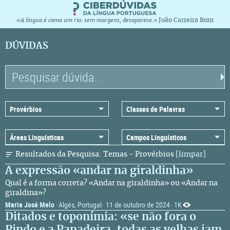
João Carreira Bom
«A língua é como um rio: sem margens, desaparece.»
DÚVIDAS
Resultados da Pesquisa: Temas - Provérbios
[limpar]
A expressão «andar na giraldinha»
Qual é a forma correta? «Andar na giraldinha» ou «Andar na
giraldina»?
Maria José Melo
Algés, Portugal
11 de outubro de 2024
1K
·
·
·
Ditados e toponímia: «se não fora o
Pindo e a Panadeira, todas as velhas iam