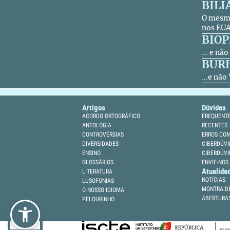
BILI
O mesmo
nos EUA
BIOP
... e nã
BUR
...e nã
Artigos
Dúvidas
ACORDO ORTOGRÁFICO
FREQUENT
ANTOLOGIA
RECENTES
CONTROVÉRSIAS
ERROS CO
DIVERSIDADES
CIBERDÚVI
ENSINO
CIBERDÚVI
GLOSSÁRIOS
ENVIE-NOS
Atualida
LITERATURA
NOTÍCIAS
LUSOFONIAS
MONTRA DE
O NOSSO IDIOMA
ABERTURA
PELOURINHO