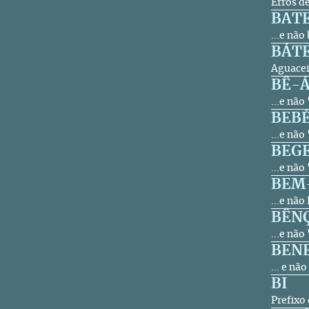
Erros d
BAT
...e não
BÁT
Aguacei
BÊ-
...e nã
BEB
...e não
BEG
...e nã
BEM
...e nã
BÊN
...e nã
BENE
... e nã
BI
Prefixo