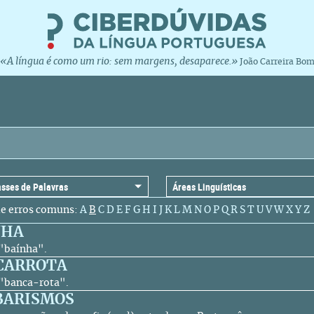
«A língua é como um rio: sem margens, desaparece.»
João Carreira Bo
de erros comuns:
A
B
C
D
E
F
G
H
I
J
K
L
M
N
O
P
Q
R
S
T
U
V
W
X
Y
Z
NHA
 "baínha".
CARROTA
o "banca-rota".
BARISMOS