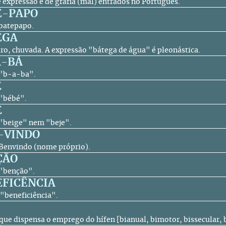
e expressão e de grafia (mal) entrados no Português.
E-PAPO
 batepapo.
EGA
ro, chuvada. A expressão "bátega de água" é pleonástica.
Á-BÁ
o "b-a-ba".
É
 "bébé".
E
o "beige" nem "beje".
-VINDO
o Benvindo (nome próprio).
ÇÃO
o "benção".
FICÊNCIA
o "beneficiência".
 que dispensa o emprego do hífen [bianual, bimotor, bissecular, 