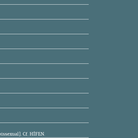
bissexual].
Cf.
HÍFEN.