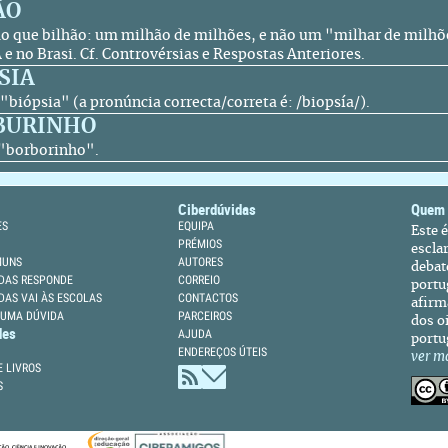
ÃO
 que bilhão: um milhão de milhões, e não um "milhar de milhõ
 e no Brasi. Cf. Controvérsias e Respostas Anteriores.
SIA
o "biópsia" (a pronúncia correcta/correta é: /biopsía/).
BURINHO
o "borborinho".
Ciberdúvidas
Quem
ES
EQUIPA
Este 
PRÉMIOS
escla
MUNS
AUTORES
debat
DAS RESPONDE
CORREIO
portu
DAS VAI ÀS ESCOLAS
CONTACTOS
afirm
 UMA DÚVIDA
PARCEIROS
dos oi
des
AJUDA
portu
ENDEREÇOS ÚTEIS
ver m
 LIVROS
S