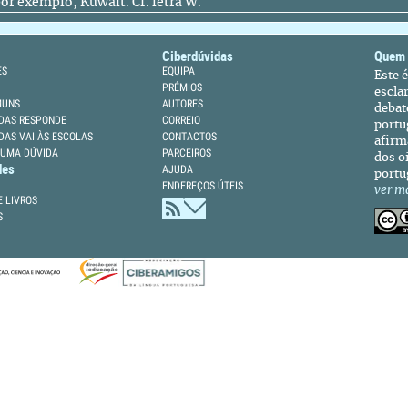
or exemplo, Kuwait. Cf. letra W.
Ciberdúvidas
Quem
ES
EQUIPA
Este 
PRÉMIOS
escla
MUNS
AUTORES
debat
DAS RESPONDE
CORREIO
portu
DAS VAI ÀS ESCOLAS
CONTACTOS
afirm
 UMA DÚVIDA
PARCEIROS
dos oi
des
AJUDA
portu
ENDEREÇOS ÚTEIS
ver m
 LIVROS
S