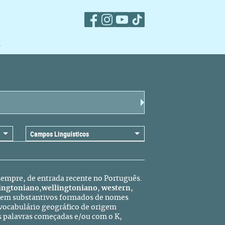
m
sempre, de entrada recente no Português.
ingtoniano
,
wellingtoniano
,
western
,
Ou em substantivos formados de nomes
 vocabulário geográfico de origem
 palavras começadas e/ou com o K,