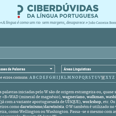
«A língua é como um rio: sem margens, desaparece.»
João Carreira Bo
de erros comuns:
A
B
C
D
E
F
G
H
I
J
K
L
M
N
O
P
Q
R
S
T
U
V
W
X
Y
Z
s palavras iniciadas pelo W são de origem estrangeira ou, quase 
e <B<WAD (mineral de magnésio),
wagneriano
,
walkman
,
wash
(já com a variante aportuguesada de UÍSQUE),
workshop
, etc. 
eiros como
darwinismo
/
darwinista
. O W também é utilizado no
eira, como Wellington ou Washington. Passa-se o mesmo com as